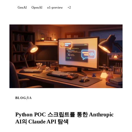
GenAI
OpenAI
o1-preview
+2
/
BLOG
IA
Python POC 스크립트를 통한 Anthropic
AI의 Claude API 탐색