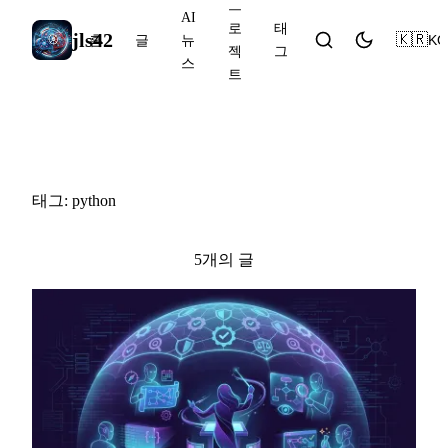
프
AI
로
태
jls42
🇰🇷
KO
홈
글
뉴
젝
그
스
트
#python
태그: python
5개의 글