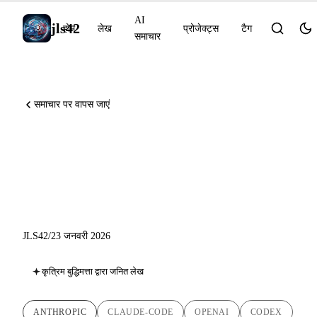
AI
jls42
होम
लेख
प्रोजेक्ट्स
टैग
समाचार
समाचार पर वापस जाएं
AI समाचार 23 जनवरी 2026:
Excel में Claude, Tasks Claude
Code, Codex Agent Loop
JLS42
/
23 जनवरी 2026
कृत्रिम बुद्धिमत्ता द्वारा जनित लेख
ANTHROPIC
CLAUDE-CODE
OPENAI
CODEX