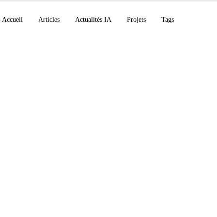
Accueil
Articles
Actualités IA
Projets
Tags
ités 23 janvier 2026 :
asks Claude Code, Co