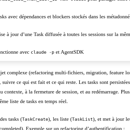
sks avec dépendances et blockers stockés dans les métadonné
se à jour d’une Task diffusée à toutes les sessions sur la mê
nctionne avec
et AgentSDK
claude -p
et complexe (refactoring multi-fichiers, migration, feature l
, suivre ce qui est fait et ce qui reste. Les tasks sont persisté
u contexte, à la fermeture de session, et au redémarrage. Plu
ême liste de tasks en temps réel.
des tasks (
), les liste (
), et met à jour le
TaskCreate
TaskList
mpleted). Exemple sur un refactoring d’authentification :