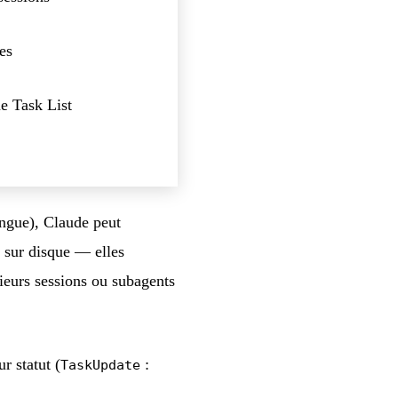
es
me Task List
ongue), Claude peut
es sur disque — elles
sieurs sessions ou subagents
ur statut (
:
TaskUpdate