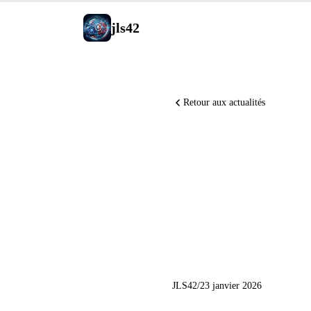
jls42
Retour aux actualités
IA Actual
Excel, T
Loop
JLS42
/
23 janvier 2026