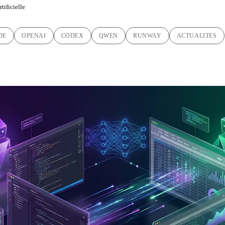
tificielle
DE
OPENAI
CODEX
QWEN
RUNWAY
ACTUALITES