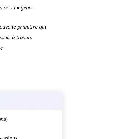
s or subagents.
uvelle primitive qui
essus à travers
ic
sus)
sessions