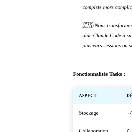
complete more complica
🇫🇷
Nous transformon
aide Claude Code à sui
plusieurs sessions ou 
Fonctionnalités Tasks :
ASPECT
D
Stockage
~/
Collaboration
CL