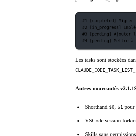
#1 [completed] Migrer 
#2 [in_progress] Implé
#3 [pending] Ajouter l
#4 [pending] Mettre à 
Les tasks sont stockées da
CLAUDE_CODE_TASK_LIST_
Autres nouveautés v2.1.19
Shorthand
,
pour 
$0
$1
VSCode session forkin
Skills sans permission