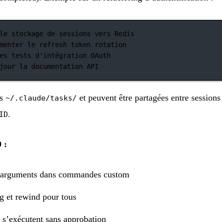
le stockage de sessions vers Redis
menter le refresh token rotation
es tests d'intégration OAuth
jour la documentation API
ns
et peuvent être partagées entre sessions
~/.claude/tasks/
.
ID
 :
arguments dans commandes custom
g et rewind pour tous
s s’exécutent sans approbation