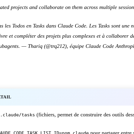
ted projects and collaborate on them across multiple session
s les Todos en Tasks dans Claude Code. Les Tasks sont une no
vre et compléter des projets plus complexes et à collaborer d
subagents.
—
Thariq (@trq212), équipe Claude Code Anthrop
ÉTAIL
(fichiers, permet de construire des outils des
.claude/tasks
pour partager entre 
AUDE_CODE_TASK_LIST_ID=nom claude