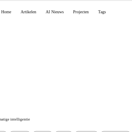
Home
Artikelen
AI Nieuws
Projecten
Tags
 23 jan 2026: Claude
aude Code, Codex Ag
atige intelligentie