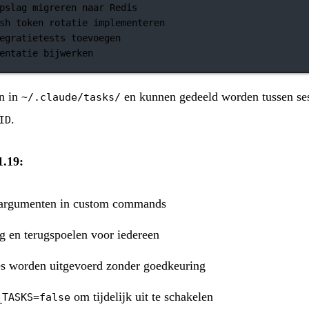
pslag migreren naar Redis
sh token rotatie implementeren
egratietests toevoegen
entatie bijwerken
n in
en kunnen gedeeld worden tussen ses
~/.claude/tasks/
.
ID
1.19:
argumenten in custom commands
g en terugspoelen voor iedereen
ies worden uitgevoerd zonder goedkeuring
om tijdelijk uit te schakelen
_TASKS=false