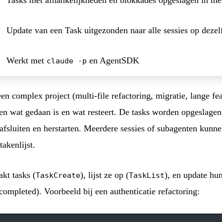
Update van een Task uitgezonden naar alle sessies op dezel
Werkt met
en AgentSDK
claude -p
en complex project (multi-file refactoring, migratie, lange f
den wat gedaan is en wat resteert. De tasks worden opgeslage
afsluiten en herstarten. Meerdere sessies of subagenten kunne
akenlijst.
kt tasks (
), lijst ze op (
), en update hun
TaskCreate
TaskList
mpleted). Voorbeeld bij een authenticatie refactoring: