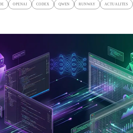
DE
OPENAI
CODEX
QWEN
RUNWAY
ACTUALITES