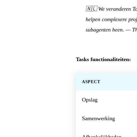
🇳🇱
We veranderen To
helpen complexere proj
subagenten heen.
—
Th
Tasks functionaliteiten:
ASPECT
Opslag
Samenwerking
Afhankelijkheden