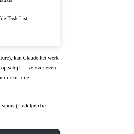
fde Task List
eature), kan Claude het werk
n op schijf — ze overleven
n in real-time
 status (
:
TaskUpdate