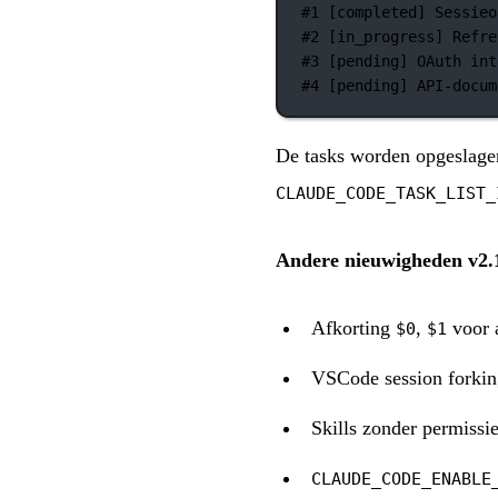
#1 [completed] Sessieo
#2 [in_progress] Refre
#3 [pending] OAuth int
#4 [pending] API-docum
De tasks worden opgeslage
CLAUDE_CODE_TASK_LIST_
Andere nieuwigheden v2.
Afkorting
,
voor 
$0
$1
VSCode session forkin
Skills zonder permiss
CLAUDE_CODE_ENABLE