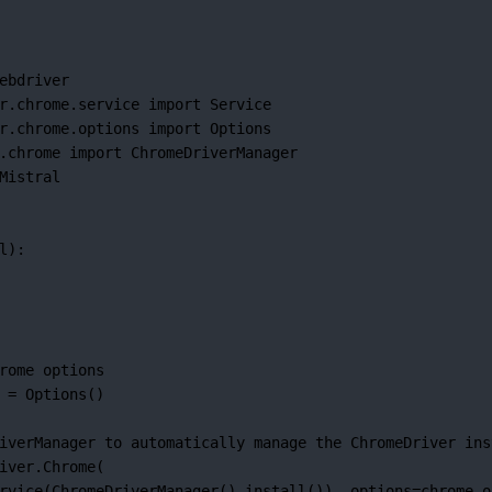
ebdriver
r.chrome.service 
import
 Service
r.chrome.options 
import
 Options
.chrome 
import
 ChromeDriverManager
Mistral
l):
rome options
 
=
 Options()
iverManager to automatically manage the ChromeDriver ins
iver.Chrome(
rvice(ChromeDriverManager().install()), 
options
=
chrome_o