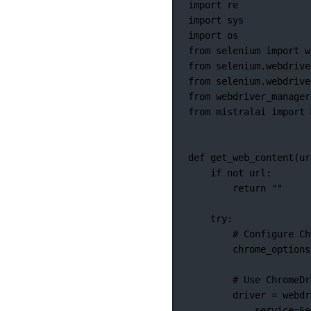
import
 re
import
 sys
import
 os
from
 selenium 
import
 w
from
 selenium.webdrive
from
 selenium.webdrive
from
 webdriver_manager
from
 mistralai 
import
 
def
get_web_content
(ur
if
not
 url:
return
""
try
:
# Configure Ch
chrome_options
# Use ChromeDr
driver 
=
 webdr
service
=
Se