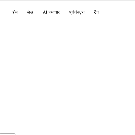
होम
लेख
AI समाचार
प्रोजेक्ट्स
टैग
 एक और व्यावहारिक दृष्टि
I API के साथ