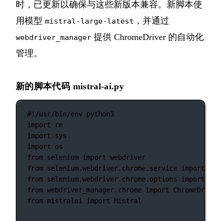
时，已更新以确保与这些新版本兼容。新脚本使
用模型
，并通过
mistral-large-latest
提供 ChromeDriver 的自动化
webdriver_manager
管理。
新的脚本代码 mistral-ai.py
#!/usr/bin/env python3
import
 re
import
 sys
import
 os
from
 selenium 
import
 webdriver
from
 selenium.webdriver.chrome.service 
import
 Ser
from
 selenium.webdriver.chrome.options 
import
 Opt
from
 webdriver_manager.chrome 
import
 ChromeDriver
from
 mistralai 
import
 Mistral