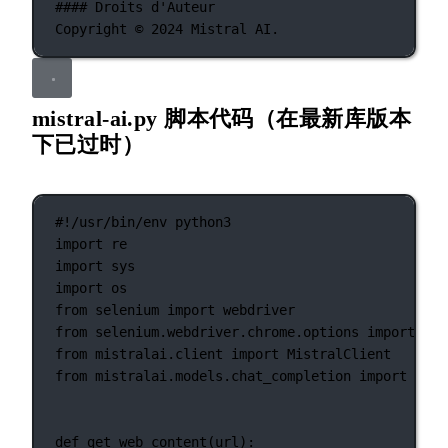
#### Droits d'Auteur
Copyright
©
2024
Mistral
AI.
mistral-ai.py 脚本代码（在最新库版本
下已过时）
#!/usr/bin/env python3
import
 re
import
 sys
import
 os
from
 selenium 
import
 webdriver
from
 selenium.webdriver.chrome.options 
import
 Opt
from
 mistralai.client 
import
 MistralClient
from
 mistralai.models.chat_completion 
import
 Chat
def
get_web_content
(url):