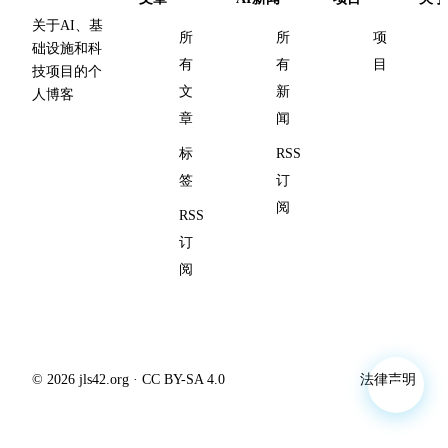
关于AI、基
所
所
项
础设施和科
有
有
目
技项目的个
文
新
人博客
章
闻
标
RSS
签
订
阅
RSS
订
阅
© 2026 jls42.org · CC BY-SA 4.0
法律声明