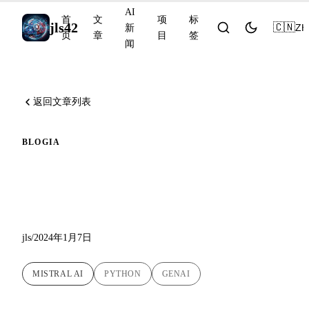
AI
首
文
项
标
jls42
🇨🇳
ZH
新
页
章
目
签
闻
返回文章列表
BLOG
IA
另一种实用的 Python 方法：
使用 Mistral AI 的 API
jls
/
2024年1月7日
MISTRAL AI
PYTHON
GENAI