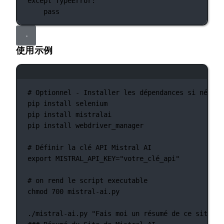
except
TypeError
:
pass
使用示例
终端窗口
# Optionnel - Installer les dépendances si nécess
pip
install
selenium
pip
install
mistralai
pip
install
webdriver_manager
# Définir la clé API Mistral AI
export
 MISTRAL_API_KEY
=
"votre_clé_api"
# on rend le script executable
chmod
700
mistral-ai.py
./mistral-ai.py
"Fais moi un résumé de ce site st