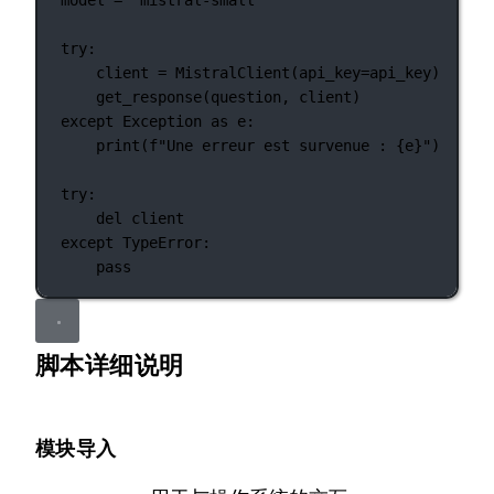
model 
=
"mistral-small"
try
:
client 
=
 MistralClient(
api_key
=
api_key)
get_response(question, client)
except
Exception
as
 e:
print
(
f
"Une erreur est survenue : 
{
e
}
"
)
try
:
del
 client
except
TypeError
:
pass
脚本详细说明
模块导入