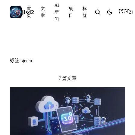
AI
首
文
项
标
jls42
🇨🇳
ZH
新
页
章
目
签
闻
#genai
标签: genai
7 篇文章