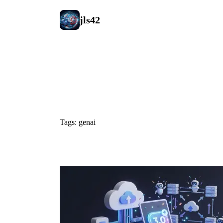
jls42
#genai
Tags: genai