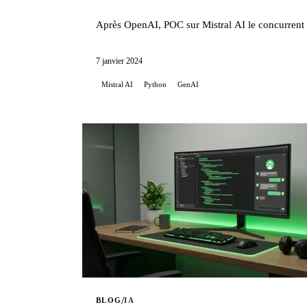
Après OpenAI, POC sur Mistral AI le concurrent 
7 janvier 2024
Mistral AI
Python
GenAI
/
BLOG
IA