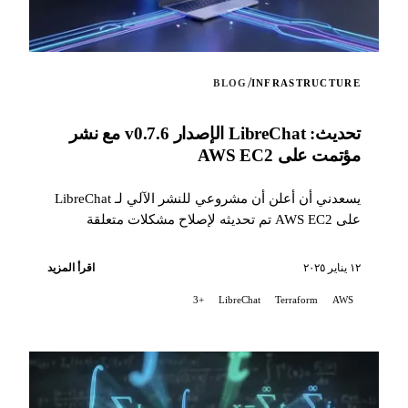
/
BLOG
INFRASTRUCTURE
تحديث: LibreChat الإصدار v0.7.6 مع نشر
مؤتمت على AWS EC2
يسعدني أن أعلن أن مشروعي للنشر الآلي لـ LibreChat
على AWS EC2 تم تحديثه لإصلاح مشكلات متعلقة
بالتغييرات الأخيرة في طريقة تثبيت LibreChat...
١٢ يناير ٢٠٢٥
اقرأ المزيد
+3
LibreChat
Terraform
AWS