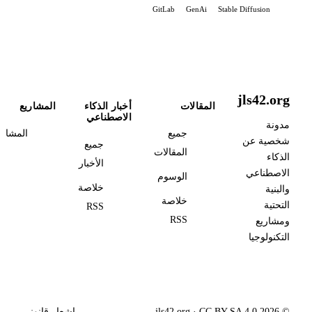
GitLab
GenAi
Stable Diffusion
jls42.org
المقالات
أخبار الذكاء
المشاريع
الاصطناعي
مدونة
جميع
المشاري
شخصية عن
جميع
المقالات
الذكاء
الأخبار
الاصطناعي
الوسوم
خلاصة
والبنية
خلاصة
التحتية
RSS
RSS
ومشاريع
التكنولوجيا
© 2026 jls42.org · CC BY-SA 4.0
إشعار قانوني