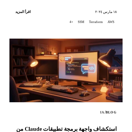
لتنظيم البنية التحتية...
١٨ مارس ٢٠٢٤
اقرأ المزيد
+4
SSM
Terraform
AWS
/
IA
BLOG
استكشاف واجهة برمجة تطبيقات Claude من