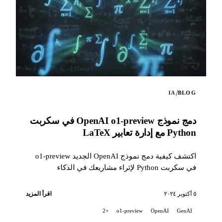
/
IA
BLOG
دمج نموذج OpenAI o1-preview في سكربت
Python مع إدارة تعابير LaTeX
اكتشف كيفية دمج نموذج OpenAI الجديد o1-preview
في سكربت Python لإثراء مشاريعك في الذكاء
الاصطناعي. يتيح لك هذا السكربت...
٥ أكتوبر ٢٠٢٤
اقرأ المزيد
+2
o1-preview
OpenAI
GenAI