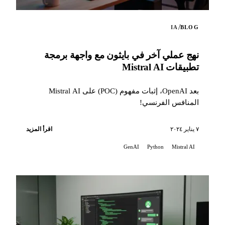
/
IA
BLOG
نهج عملي آخر في بايثون مع واجهة برمجة
تطبيقات Mistral AI
بعد OpenAI، إثبات مفهوم (POC) على Mistral AI
المنافس الفرنسي!
٧ يناير ٢٠٢٤
اقرأ المزيد
GenAI
Python
Mistral AI