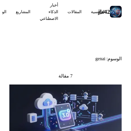
أخبار
jls42
الرئيسية
المقالات
الذكاء
المشاريع
الوس
الاصطناعي
#genai
الوسوم: genai
7 مقالة