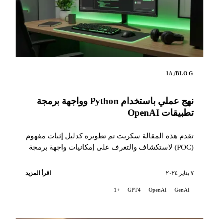
/
IA
BLOG
نهج عملي باستخدام Python وواجهة برمجة
تطبيقات OpenAI
تقدم هذه المقالة سكربت تم تطويره كدليل إثبات مفهوم
(POC) لاستكشاف والتعرف على إمكانيات واجهة برمجة
تطبيقات OpenAI.
٧ يناير ٢٠٢٤
اقرأ المزيد
+1
GPT4
OpenAI
GenAI