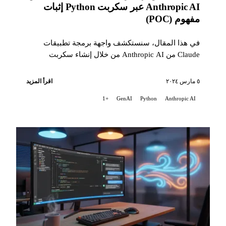
Anthropic AI عبر سكربت Python إثبات
مفهوم (POC)
في هذا المقال، سنستكشف واجهة برمجة تطبيقات
Claude من Anthropic AI من خلال إنشاء سكربت
Python إثبات مفهوم (POC). يبرز هذا السكربت القدرات
...
٥ مارس ٢٠٢٤
اقرأ المزيد
+1
GenAI
Python
Anthropic AI