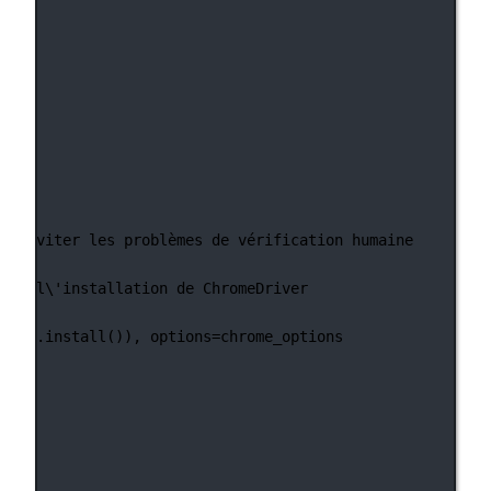
our éviter les problèmes de vérification humaine
érer l\'installation de ChromeDriver
ger().install()), 
options
=
chrome_options
page