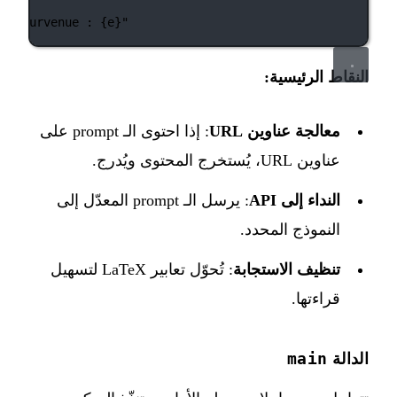
est survenue : 
{
e
}
"
النقاط الرئيسية:
معالجة عناوين URL
: إذا احتوى الـ prompt على
عناوين URL، يُستخرج المحتوى ويُدرج.
النداء إلى API
: يرسل الـ prompt المعدّل إلى
النموذج المحدد.
تنظيف الاستجابة
: تُحوّل تعابير LaTeX لتسهيل
قراءتها.
main
الدالة