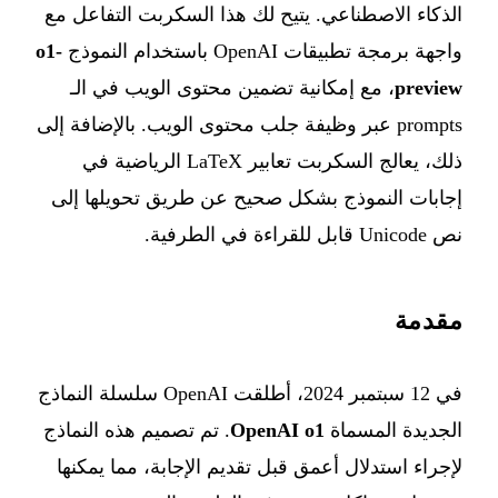
الذكاء الاصطناعي. يتيح لك هذا السكربت التفاعل مع
واجهة برمجة تطبيقات OpenAI باستخدام النموذج
o1-
preview
، مع إمكانية تضمين محتوى الويب في الـ
prompts عبر وظيفة جلب محتوى الويب. بالإضافة إلى
ذلك، يعالج السكربت تعابير LaTeX الرياضية في
إجابات النموذج بشكل صحيح عن طريق تحويلها إلى
نص Unicode قابل للقراءة في الطرفية.
مقدمة
في 12 سبتمبر 2024، أطلقت OpenAI سلسلة النماذج
الجديدة المسماة
OpenAI o1
. تم تصميم هذه النماذج
لإجراء استدلال أعمق قبل تقديم الإجابة، مما يمكنها