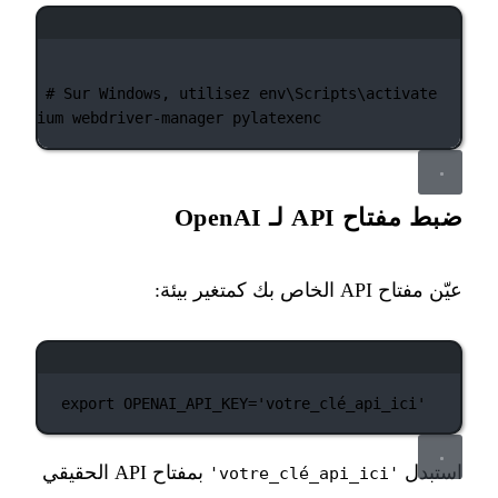
نافذة الطرفية
vate
# Sur Windows, utilisez env\Scripts\activate
selenium
webdriver-manager
pylatexenc
ضبط مفتاح API لـ OpenAI
عيّن مفتاح API الخاص بك كمتغير بيئة:
نافذة الطرفية
export
 OPENAI_API_KEY
=
'votre_clé_api_ici'
استبدل
بمفتاح API الحقيقي
'votre_clé_api_ici'