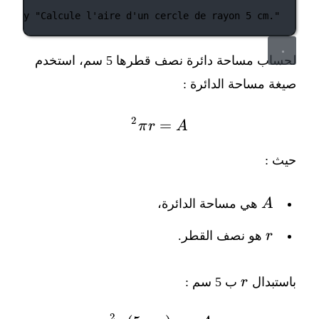
poc.py
"Calcule l'aire d'un cercle de rayon 5 cm."
لحساب مساحة دائرة نصف قطرها 5 سم، استخدم
صيغة مساحة الدائرة :
2
A = \pi r^2
=
π
r
A
حيث :
A
A
هي مساحة الدائرة،
r
r
هو نصف القطر.
r
باستبدال
r
ب 5 سم :
2