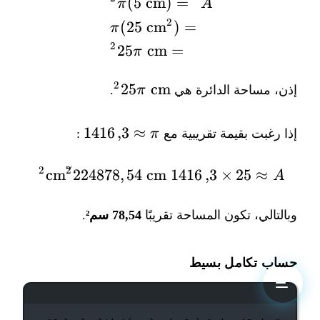
(
5
cm
)
=
\begin{aligned} A &= \pi (5 \text{ cm})^2 \\ &= \pi (25 \text{ cm}^2) \\ &= 25\pi \text{ cm}^2 \end{aligned}
π
A
2
(
25
cm
)
=
π
2
25
cm
=
π
25\pi
2
25
cm
إذن، مساحة الدائرة هي
π
.
\text{
cm}^2
\pi
1416
,
3
≈
إذا رغبت بقيمة تقريبية مع
π
:
\approx
3,1416
˘
2
2
\begin{aligned} A &≈ 25 \times 3,1416 \text{ cm}^2 \u2248 78,54 \text{ cm}^2 \end{aligned}
2
24878
,
54
cm
cm
1416
,
3
×
25
≈
A
وبالتالي، تكون المساحة تقريبًا
78,54 سم²
.
حساب تكامل بسيط
نافذة الطرفية