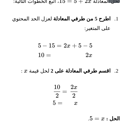
2x
15
=
5
+
2
لحل المعادلة
x
، اتبع الخطوات التالية:
+
5
اطرح 5 من طرفي المعادلة
لعزل الحد المحتوي
=
على المتغير:
15
5
−
15
=
2
+
5
−
5
\begin{aligned} 2x + 5 - 5 &= 15 - 5 \\ 2x &= 10 \end{aligned}
x
10
=
2
x
x
اقسم طرفي المعادلة على 2
لحل قيمة
x
:
10
2
x
\begin{aligned} \frac{2x}{2} &= \frac{10}{2} \\ x &= 5 \end{aligned}
=
2
2
5
=
x
x
5
=
الحل :
x
.
=