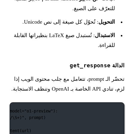
للتعرّف على الصيغ.
التحويل
: تُحوّل كل صيغة إلى نص Unicode.
الاستبدال
: تُستبدل صيغ LaTeX بنظيراتها القابلة
للقراءة.
get_response
الدالة
تحضّر الـ prompt، تتعامل مع جلب محتوى الويب إذا
لزم، تنادي API الخاصة بـ OpenAI وتنظف الاستجابة.
ent, model
=
"o1-preview"
):
ps
?
://
\S
+
)
"
, prompt)
b_content(url)