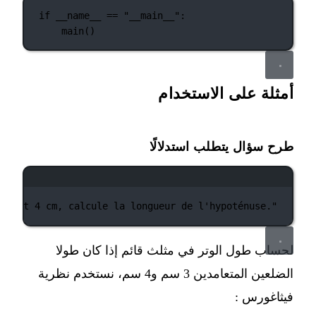
if
__name__
==
"__main__"
:
main()
أمثلة على الاستخدام
طرح سؤال يتطلب استدلالًا
نافذة الطرفية
 cm et 4 cm, calcule la longueur de l'hypoténuse."
لحساب طول الوتر في مثلث قائم إذا كان طولا
الضلعين المتعامدين 3 سم و4 سم، نستخدم نظرية
فيثاغورس :