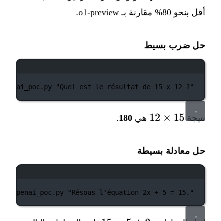
أقل بنحو 80% مقارنة بـ o1-preview.
حل ضرب بسيط
نافذة الطرفية
/openai_poc.py
"Quel est le résultat de 15 x 12 ?"
15
12
×
15
نتيجة
هي
180
.
\times
12
حل معادلة بسيطة
نافذة الطرفية
./openai_poc.py
"Résous l'équation 2x + 5 = 15."