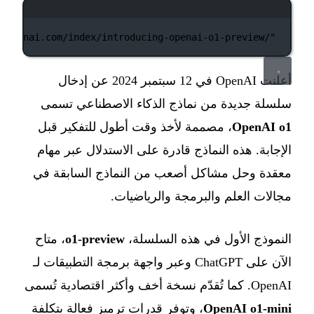
نافذة الطرفية
//openai.com/index/introducing-openai-o1-preview/"
أعلنت OpenAI في 12 سبتمبر 2024 عن إدخال
سلسلة جديدة من نماذج الذكاء الاصطناعي تسمى
OpenAI o1
، مصممة لأخذ وقت أطول للتفكير قبل
الإجابة. هذه النماذج قادرة على الاستدلال عبر مهام
معقدة وحل مشاكل أصعب من النماذج السابقة في
مجالات العلم والبرمجة والرياضيات.
النموذج الأول في هذه السلسلة،
o1-preview
، متاح
الآن على ChatGPT وعبر واجهة برمجة التطبيقات لـ
OpenAI. كما تُقدّم نسخة أخف وأكثر اقتصادية تُسمى
OpenAI o1-mini
، وتوفر قدرات ترميز فعالة بتكلفة