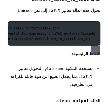
تحول هذه الدالة تعابير LaTeX إلى نص Unicode.
convert_latex_to_text
(latex_str):
# Convertit les expressions LaTeX en texte Unicode
return
 LatexNodes2Text().latex_to_text(latex_str)
النقاط الرئيسية:
تستخدم المكتبة
لتحويل تعابير
pylatexenc
LaTeX، مما يجعل الصيغ الرياضية قابلة للقراءة
في الطرفية.
clean_output
الدالة