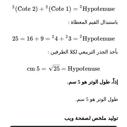
2
2
2
)
C
ˆ
o
ˊ
t
e
2
(
+
)
C
ˆ
o
ˊ
t
\text{Hypoténuse}^2 = (\text{Côté 1})^2 + (\text{Côté 2})^2
e
1
(
=
Hypot
ˊ
e
nuse
باستبدال القيم المعطاة :
2
2
2
25
=
16
+
9
=
4
+
\text{Hypoténuse}^2 = 3^2 + 4^2 = 9 + 16 = 25
3
=
Hypot
ˊ
e
nuse
بأخذ الجذر التربيعي لكلا الطرفين :
\text{Hypoténuse} = \sqrt{25} = 5 \text{ cm}
cm
5
=
25
=
Hypot
ˊ
e
nuse
إذاً، طول الوتر هو 5 سم.
طول الوتر هو 5 سم.
توليد ملخص لصفحة ويب