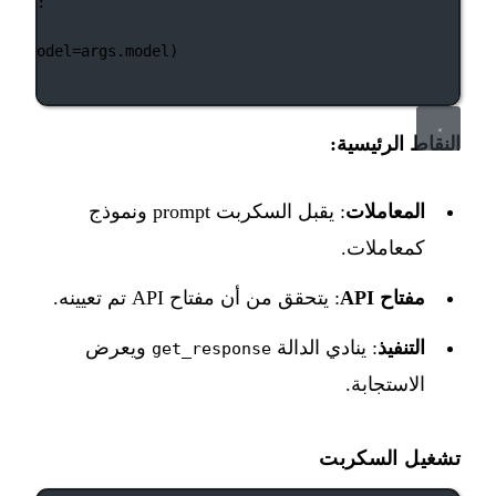
lient:
ad()
nt, 
model
=
args.model)
النقاط الرئيسية:
المعاملات
: يقبل السكربت prompt ونموذج
كمعاملات.
مفتاح API
: يتحقق من أن مفتاح API تم تعيينه.
التنفيذ
: ينادي الدالة
ويعرض
get_response
الاستجابة.
تشغيل السكربت