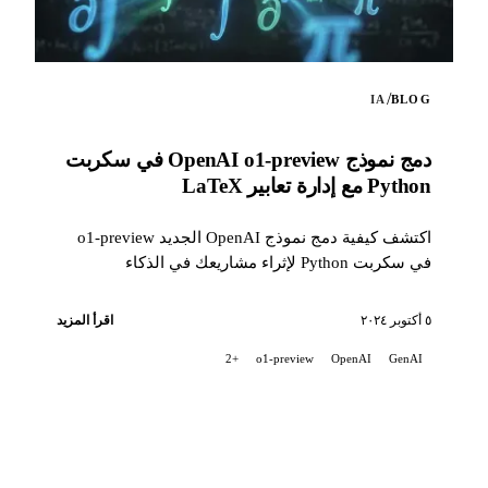
/
IA
BLOG
دمج نموذج OpenAI o1-preview في سكربت
Python مع إدارة تعابير LaTeX
اكتشف كيفية دمج نموذج OpenAI الجديد o1-preview
في سكربت Python لإثراء مشاريعك في الذكاء
الاصطناعي. يتيح لك هذا السكربت...
٥ أكتوبر ٢٠٢٤
اقرأ المزيد
+2
o1-preview
OpenAI
GenAI