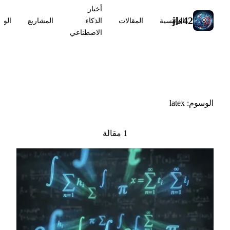
أخبار
jls42
الرئيسية
المقالات
الذكاء
المشاريع
الوس
الاصطناعي
#latex
الوسوم: latex
1 مقالة