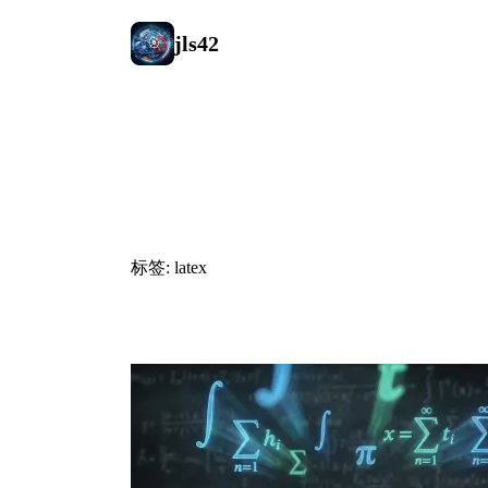
jls42
#latex
标签: latex