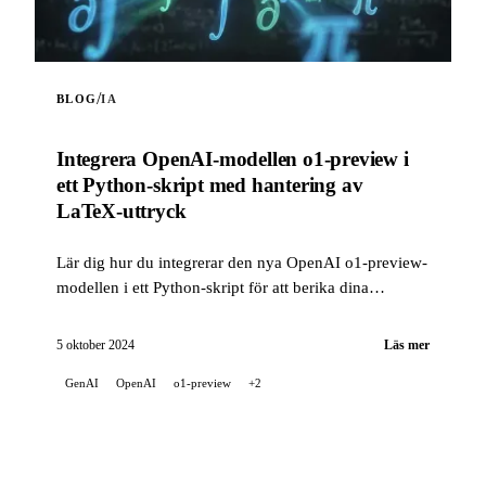
/
BLOG
IA
Integrera OpenAI-modellen o1-preview i
ett Python-skript med hantering av
LaTeX-uttryck
Lär dig hur du integrerar den nya OpenAI o1-preview-
modellen i ett Python-skript för att berika dina
AI‑projekt. Det här skriptet låter dig interagera med
OpenAI:s API...
5 oktober 2024
Läs mer
GenAI
OpenAI
o1-preview
+2