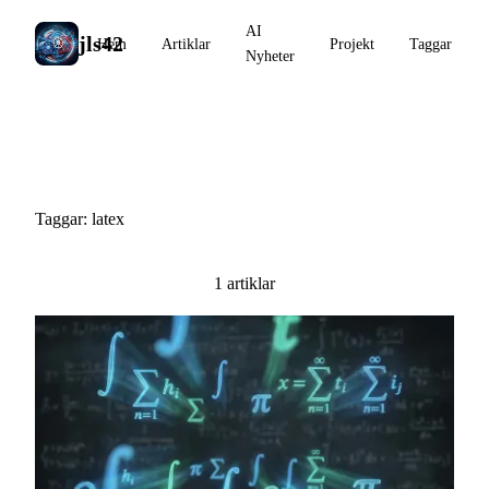
AI
jls42
Hem
Artiklar
Projekt
Taggar
Nyheter
#latex
Taggar: latex
1 artiklar