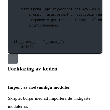
with
 OpenAI(
api_key
=
openai_api_key) 
as
 client
prompt 
=
 args.prompt 
or
 sys.stdin.read()
response 
=
 get_response(prompt, client, 
m
print
(response)
if
__name__
==
"__main__"
:
main()
Förklaring av koden
Import av nödvändiga moduler
Skriptet börjar med att importera de viktigaste
modulerna: