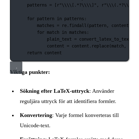
patterns 
=
 [
r
"
\\\\
[.*?
\\\\
]
"
, 
r
"
\\\(
.
*?
\\\)
"
,
for
 pattern 
in
 patterns:
matches 
=
 re.findall(pattern, content, 
fl
for
 match 
in
 matches:
plain_text 
=
 convert_latex_to_text(ma
content 
=
 content.replace(match, plai
return
 content
Viktiga punkter:
Sökning efter LaTeX‑uttryck
: Använder
reguljära uttryck för att identifiera formler.
Konvertering
: Varje formel konverteras till
Unicode‑text.