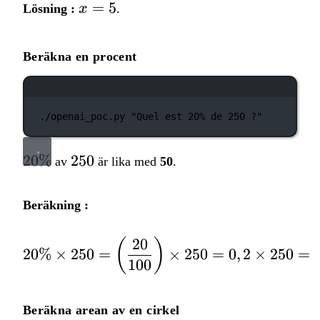
x
=
5
Lösning :
x
.
=
5
Beräkna en procent
Terminalfönster
./openai_poc.py
"Quel est 20% de 250 ?"
20\%
250
20%
250
av
är lika med
50
.
Beräkning :
20
(
)
20\% \times 250 = \lef
20%
×
250
=
×
250
=
0
,
2
×
250
=
100
Beräkna arean av en cirkel