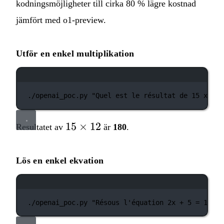
kodningsmöjligheter till cirka 80 % lägre kostnad
jämfört med o1‑preview.
Utför en enkel multiplikation
Terminalfönster
./openai_poc.py
"Quel est le résultat de 15 x 12 
15
15
×
12
Resultatet av
är
180
.
\times
12
Lös en enkel ekvation
Terminalfönster
./openai_poc.py
"Résous l'équation 2x + 5 = 15."