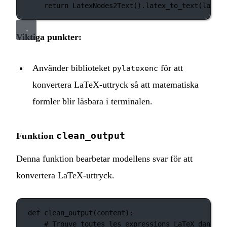
return
 LatexNodes2Text().latex_to_text(latex_
Viktiga punkter:
Använder biblioteket
för att
pylatexenc
konvertera LaTeX‑uttryck så att matematiska
formler blir läsbara i terminalen.
clean_output
Funktion
Denna funktion bearbetar modellens svar för att
konvertera LaTeX‑uttryck.
def
clean_output
(content):
# Trouve toutes les expressions LaTeX dans le