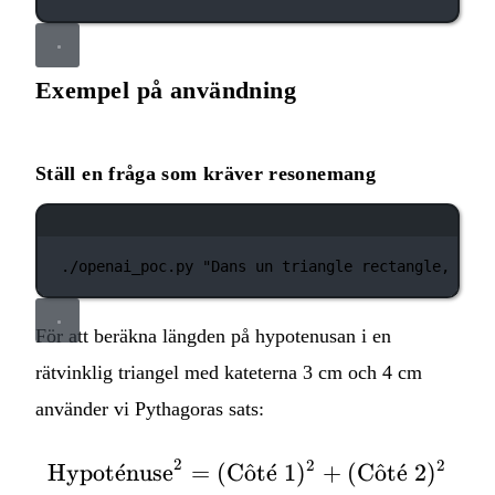
Exempel på användning
Ställ en fråga som kräver resonemang
Terminalfönster
./openai_poc.py
"Dans un triangle rectangle, si l
För att beräkna längden på hypotenusan i en
rätvinklig triangel med kateterna 3 cm och 4 cm
använder vi Pythagoras sats:
2
2
2
Hypot
ˊ
e
nuse
=
(
C
o
ˆ
\text{Hypoténuse}^2 =
t
ˊ
e
1
)
+
(
C
o
ˆ
t
ˊ
e
2
)