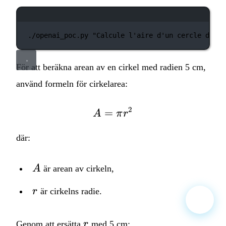
Terminalfönster
./openai_poc.py
"Calcule l'aire d'un cercle de ra
För att beräkna arean av en cirkel med radien 5 cm,
använd formeln för cirkelarea:
2
=
A = \pi r^2
A
π
r
där:
A
A
är arean av cirkeln,
r
r
är cirkelns radie.
r
Genom att ersätta
r
med 5 cm: