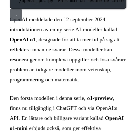
./openai_poc.py
"Fais-moi un résumé de cette page
OpenAI meddelade den 12 september 2024
introduktionen av en ny serie AI‑modeller kallad
OpenAI o1
, designade för att ta mer tid på sig att
reflektera innan de svarar. Dessa modeller kan
resonera genom komplexa uppgifter och lösa svårare
problem än tidigare modeller inom vetenskap,
programmering och matematik.
Den första modellen i denna serie,
o1-preview
,
finns nu tillgänglig i ChatGPT och via OpenAI:s
API. En lättare och billigare variant kallad
OpenAI
o1‑mini
erbjuds också, som ger effektiva