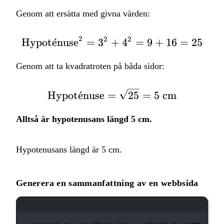
Genom att ersätta med givna värden:
2
2
2
Hypot
ˊ
e
nuse
=
3
+
\text{Hypoténuse}^2 =
4
=
9
+
16
=
25
Genom att ta kvadratroten på båda sidor:
\text{Hypoténuse} = \
Hypot
ˊ
e
nuse
=
25
=
5
cm
Alltså är hypotenusans längd 5 cm.
Hypotenusans längd är 5 cm.
Generera en sammanfattning av en webbsida
Terminalfönster