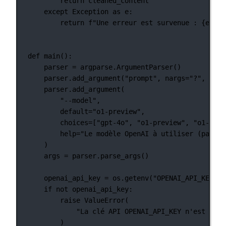
return
 cleaned_content
except
Exception
as
 e:
return
f
"Une erreur est survenue : 
{
e
}
"
def
main
():
parser 
=
 argparse.ArgumentParser()
parser.add_argument(
"prompt"
, 
nargs
=
"?"
, 
help
parser.add_argument(
"--model"
,
default
=
"o1-preview"
,
choices
=
[
"gpt-4o"
, 
"o1-preview"
, 
"o1-mini
help
=
"Le modèle OpenAI à utiliser (par dé
)
args 
=
 parser.parse_args()
openai_api_key 
=
 os.getenv(
"OPENAI_API_KEY"
)
if
not
 openai_api_key:
raise
ValueError
(
"La clé API OPENAI_API_KEY n'est pas 
)