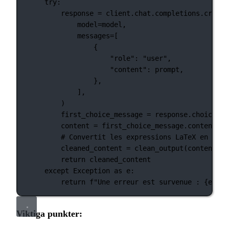
try
:
response 
=
 client.chat.completions.create
model
=
model,
messages
=
[
{
"role"
: 
"user"
,
"content"
: prompt,
},
],
)
first_choice_message 
=
 response.choices[
0
content 
=
 first_choice_message.content
# Convertit les expressions LaTeX en text
cleaned_content 
=
 clean_output(content)
return
 cleaned_content
except
Exception
as
 e:
return
f
"Une erreur est survenue : 
{
e
}
"
Viktiga punkter: