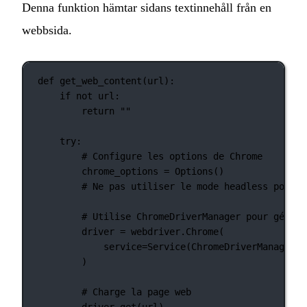
Denna funktion hämtar sidans textinnehåll från en
webbsida.
def
get_web_content
(url):
if
not
 url:
return
""
try
:
# Configure les options de Chrome
chrome_options 
=
 Options()
# Ne pas utiliser le mode headless pour é
# Utilise ChromeDriverManager pour gérer 
driver 
=
 webdriver.Chrome(
service
=
Service(ChromeDriverManager()
)
# Charge la page web
driver.get(url)