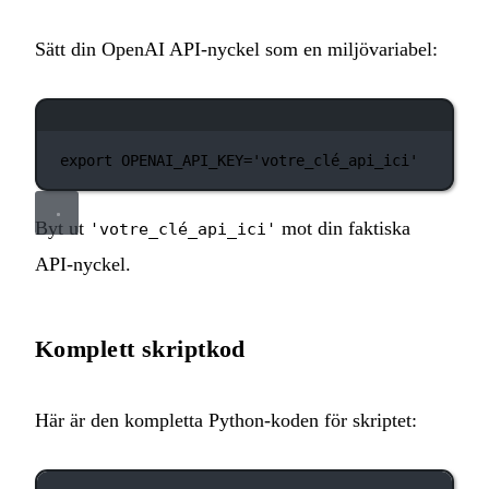
Sätt din OpenAI API‑nyckel som en miljövariabel:
Terminalfönster
export
 OPENAI_API_KEY
=
'votre_clé_api_ici'
Byt ut
mot din faktiska
'votre_clé_api_ici'
API‑nyckel.
Komplett skriptkod
Här är den kompletta Python‑koden för skriptet: