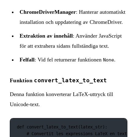
ChromeDriverManager
: Hanterar automatiskt
installation och uppdatering av ChromeDriver.
Extraktion av innehåll
: Använder JavaScript
för att extrahera sidans fullständiga text.
Felfall
: Vid fel returnerar funktionen
.
None
convert_latex_to_text
Funktion
Denna funktion konverterar LaTeX‑uttryck till
Unicode‑text.
def
convert_latex_to_text
(latex_str):
# Convertit les expressions LaTeX en texte Un