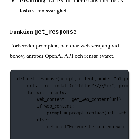
Ersättning
: LaTeX‑formler ersätts med deras
läsbara motsvarighet.
get_response
Funktion
Förbereder prompten, hanterar web scraping vid
behov, anropar OpenAI API och rensar svaret.
def
get_response
(prompt, client, model
=
"o1-previe
urls 
=
 re.findall(
r
"
(
https
?
://
\S
+
)
"
, prompt)
for
 url 
in
 urls:
web_content 
=
 get_web_content(url)
if
 web_content:
prompt 
=
 prompt.replace(url, web_cont
else
:
return
f
"Erreur: Le contenu web pour 