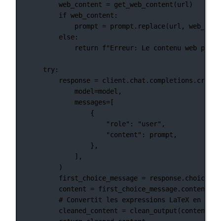
web_content 
=
 get_web_content(url)
if
 web_content:
prompt 
=
 prompt.replace(url, web_cont
else
:
return
f
"Erreur: Le contenu web pour 
try
:
response 
=
 client.chat.completions.create
model
=
model,
messages
=
[
{
"role"
: 
"user"
,
"content"
: prompt,
},
],
)
first_choice_message 
=
 response.choices[
0
content 
=
 first_choice_message.content
# Convertit les expressions LaTeX en text
cleaned_content 
=
 clean_output(content)