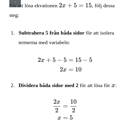
2x
2
+
5
=
15
För att lösa ekvationen
x
, följ dessa
+
steg:
5
=
Subtrahera 5 från båda sidor
för att isolera
15
termerna med variabeln:
2
+
5
−
5
=
15
−
5
\begin{aligned} 2x + 5
x
2
=
10
x
x
Dividera båda sidor med 2
för att lösa för
x
:
2
10
x
\begin{aligned} \frac
=
2
2
=
5
x