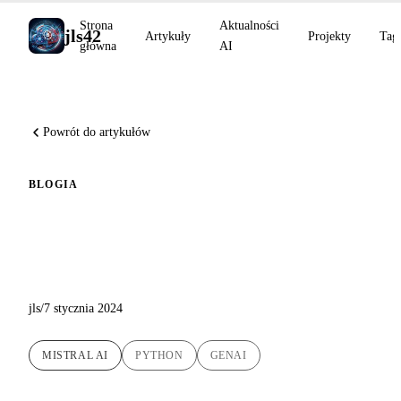
Strona
Aktualności
jls42
Artykuły
Projekty
Tag
główna
AI
Powrót do artykułów
BLOG
IA
Inne praktyczne podejście w
Pythonie, ale z API Mistral AI
jls
/
7 stycznia 2024
MISTRAL AI
PYTHON
GENAI