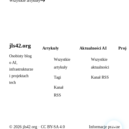
Wszystkie artykuły
jls42.org
Artykuły
Aktualności AI
Proje
Osobisty blog
Wszystkie
Wszystkie
o AI,
artykuły
aktualności
infrastrukturze
i projektach
Tagi
Kanał RSS
tech
Kanał
RSS
© 2026 jls42.org · CC BY-SA 4.0
Informacje prawne