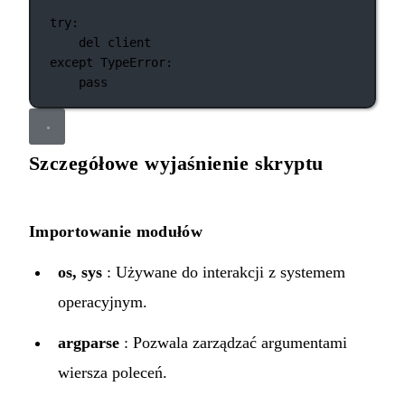
try
:
del
 client
except
TypeError
:
pass
Szczegółowe wyjaśnienie skryptu
Importowanie modułów
os, sys
: Używane do interakcji z systemem
operacyjnym.
argparse
: Pozwala zarządzać argumentami
wiersza poleceń.