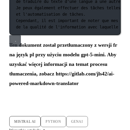
de
traduire
du
texte
d'une langue à une autre, de
Je peux également effectuer des tâches telles que
et l'automatisation
de
tâches.
Cependant,
il
est
important
de
noter
que
mes
comp
de la qualité de l'information
avec
laquelle
je
s
Ten dokument został przetłumaczony z wersji fr
na język pl przy użyciu modelu gpt-5-mini. Aby
uzyskać więcej informacji na temat procesu
tłumaczenia, zobacz
https://gitlab.com/jls42/ai-
powered-markdown-translator
MISTRAL AI
PYTHON
GENAI