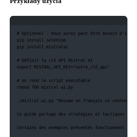
Przykłady użycia
Okno terminala
# Optionnel - Vous aurez peut être besoin d'insta
pip
install
selenium
pip
install
mistralai
# Définir la clé API Mistral AI
export
 MISTRAL_API_KEY
=
"votre_clé_api"
# on rend le script executable
chmod
700
mistral-ai.py
./mistral-ai.py
"Résume en français ce contenu : 
Ce
guide
partage
des
stratégies
et
tactiques
pour
Certains des exemples présentés fonctionnent actu