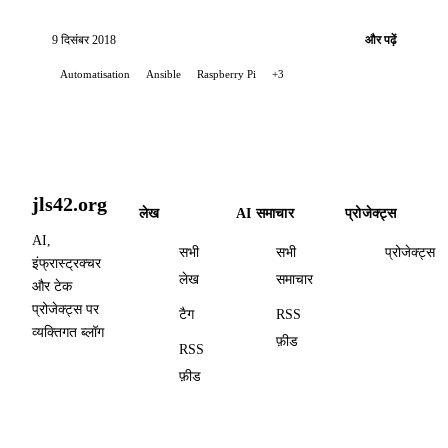
करने का तरीका बताता है।
9 दिसंबर 2018
और पढ़ें
Automatisation
Ansible
Raspberry Pi
+3
jls42.org
लेख
AI समाचार
प्रोजेक्ट्स
AI,
सभी
सभी
प्रोजेक्ट्स
इंफ्रास्ट्रक्चर
लेख
समाचार
और टेक
प्रोजेक्ट्स पर
टैग
RSS
व्यक्तिगत ब्लॉग
फ़ीड
RSS
फ़ीड