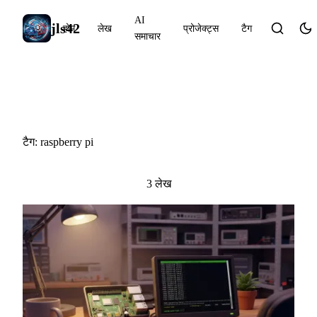
AI
jls42
होम
लेख
प्रोजेक्ट्स
टैग
समाचार
#raspberry pi
टैग: raspberry pi
3 लेख