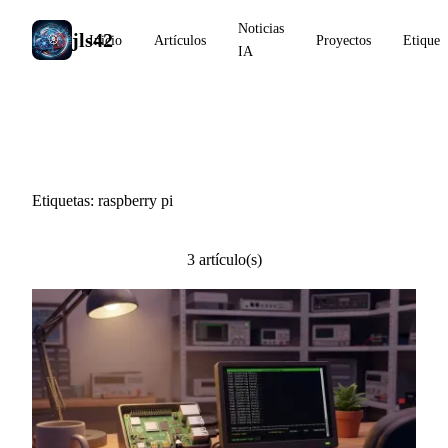
Noticias
jls42
Inicio
Artículos
Proyectos
Etiquet
IA
#raspberry pi
Etiquetas: raspberry pi
3 artículo(s)