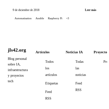
con un rol hecho en casa.
9 de diciembre de 2018
Leer más
Automatisation
Ansible
Raspberry Pi
+3
jls42.org
Artículos
Noticias IA
Proyectos
Blog personal
Todos
Todas
Pro
sobre IA,
los
las
infraestructura
artículos
noticias
y proyectos
tech
Etiquetas
Feed
RSS
Feed
RSS