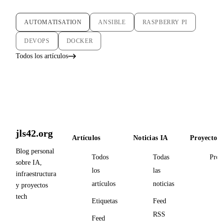
AUTOMATISATION
ANSIBLE
RASPBERRY PI
DEVOPS
DOCKER
Todos los artículos
jls42.org
Artículos
Noticias IA
Proyectos
Blog personal
Todos
Todas
Pro
sobre IA,
los
las
infraestructura
artículos
noticias
y proyectos
tech
Etiquetas
Feed
RSS
Feed