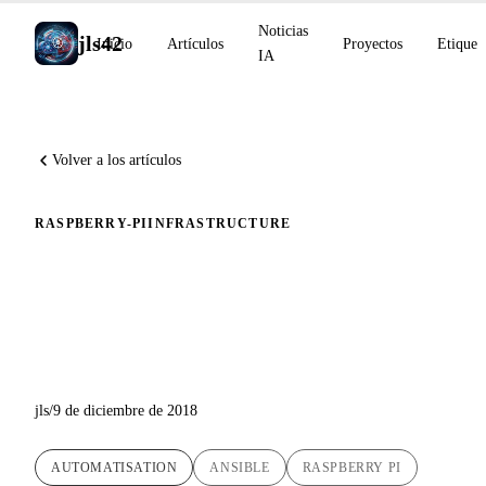
Noticias
jls42
Inicio
Artículos
Proyectos
Etiquet
IA
Volver a los artículos
RASPBERRY-PI
INFRASTRUCTURE
Instalación automática con
Ansible de Docker en
Raspberry Pi
jls
/
9 de diciembre de 2018
AUTOMATISATION
ANSIBLE
RASPBERRY PI