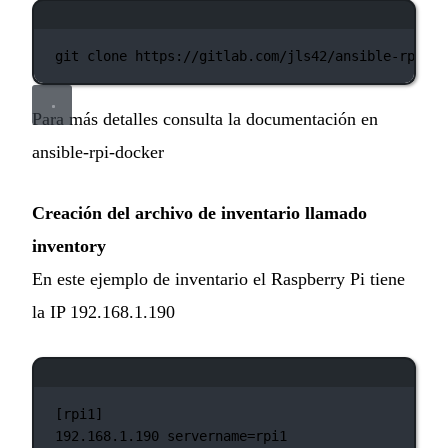
Ventana de terminal
git
clone
https://gitlab.com/jls42/ansible-rpi-do
Para más detalles consulta la documentación en
ansible-rpi-docker
Creación del archivo de inventario llamado
inventory
En este ejemplo de inventario el Raspberry Pi tiene
la IP 192.168.1.190
Ventana de terminal
[rpi1]
192.168.1.190
servername=rpi1