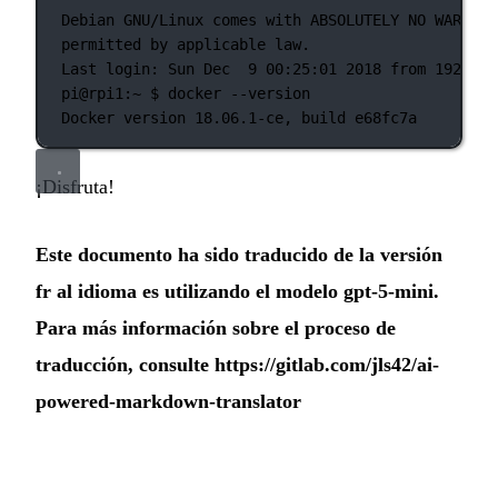
Debian
GNU/Linux
comes
with
ABSOLUTELY
NO
WARRANT
permitted
by
applicable
law.
Last
login:
Sun
Dec
9
00:25:01
2018
from
192.168
pi@rpi1:~
 $ 
docker
--version
Docker
version
18.06.1-ce,
build
e68fc7a
¡Disfruta!
Este documento ha sido traducido de la versión
fr al idioma es utilizando el modelo gpt-5-mini.
Para más información sobre el proceso de
traducción, consulte
https://gitlab.com/jls42/ai-
powered-markdown-translator