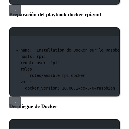
Preparación del playbook docker-rpi.yml
Ventana de terminal
---
-
name:
"Installation de Docker sur le Raspberry 
hosts:
rpi1
remote_user:
"pi"
roles:
-
roles/ansible-rpi-docker
vars:
docker_version:
18.06.1~ce~3-0~raspbian
Despliegue de Docker
Ventana de terminal