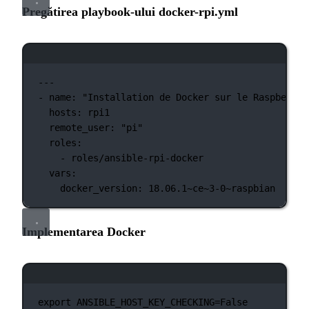
Pregătirea playbook-ului docker-rpi.yml
Fereastră de terminal
---
-
name:
"Installation de Docker sur le Raspberry 
hosts:
rpi1
remote_user:
"pi"
roles:
-
roles/ansible-rpi-docker
vars:
docker_version:
18.06.1~ce~3-0~raspbian
Implementarea Docker
Fereastră de terminal
export
 ANSIBLE_HOST_KEY_CHECKING
=
False