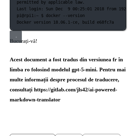
permitted
by
applicable
law.
Last
login:
Sun
Dec
9
00:25:01
2018
from
192.168
pi@rpi1:~
 $ 
docker
--version
Docker
version
18.06.1-ce,
build
e68fc7a
Bucurați-vă!
Acest document a fost tradus din versiunea fr în
limba ro folosind modelul gpt-5-mini. Pentru mai
multe informații despre procesul de traducere,
consultați
https://gitlab.com/jls42/ai-powered-
markdown-translator