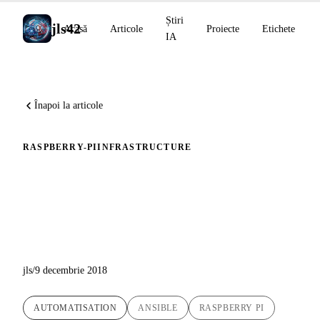
Știri
jls42
Acasă
Articole
Proiecte
Etichete
IA
Înapoi la articole
RASPBERRY-PI
INFRASTRUCTURE
Instalare automată a Docker-
ului pe Raspberry Pi cu
Ansible
jls
/
9 decembrie 2018
AUTOMATISATION
ANSIBLE
RASPBERRY PI