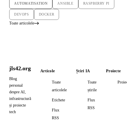
AUTOMATISATION
ANSIBLE
RASPBERRY PI
DEVOPS
DOCKER
Toate articolele
jls42.org
Articole
Știri IA
Proiecte
Blog
Toate
Toate
Proiec
personal
articolele
știrile
despre AI,
infrastructură
Etichete
Flux
și proiecte
RSS
Flux
tech
RSS