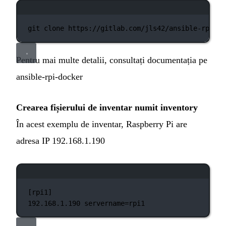
Fereastră de terminal
git
clone
https://gitlab.com/jls42/ansible-rpi-do
Pentru mai multe detalii, consultați documentația pe
ansible-rpi-docker
Crearea fișierului de inventar numit inventory
În acest exemplu de inventar, Raspberry Pi are
adresa IP 192.168.1.190
Fereastră de terminal
[rpi1]
192.168.1.190
servername=rpi1