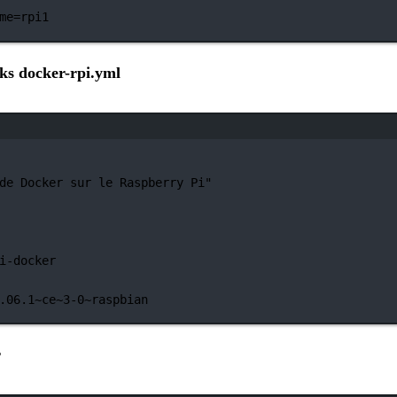
me=rpi1
ks docker-rpi.yml
Terminal-Fenster
de Docker sur le Raspberry Pi"
i-docker
.06.1~ce~3-0~raspbian
r