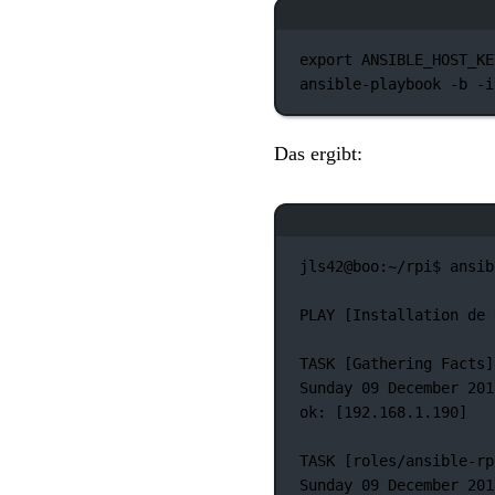
export
 ANSIBLE_HOST_KE
ansible-playbook
-b
-i
Das ergibt:
jls42@boo:~/rpi$
ansib
PLAY
 [Installation 
de
TASK
 [Gathering 
Facts]
Sunday
09
December
201
ok:
 [192.168.1.190]
TASK
 [roles/ansible-rp
Sunday
09
December
201