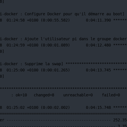
0]
i-docker 
:
Configure
Docker
pour
qu'il démarre au boot] 
8  01:24:58 +0100 (0:00:55.582)       0:04:11.390 ******
i-docker : Ajoute l'utilisateur
pi
dans
le
groupe
docker
8
01:24:59
+0100
 (0:00:01.089)       0:04:12.480 
******
0]
i-docker 
:
Supprime
la
swap]
***************************
8
01:25:00
+0100
 (0:00:01.265)       0:04:13.745 
******
0]
********************************************************
:
ok=
10
changed=
8
unreachable=
0
failed=
0
8
01:25:02
+0100
 (0:00:02.002)       0:04:15.748 
******
========================================================
er
----------------------------------------------
252.35
---------------------------------------------------
3.35