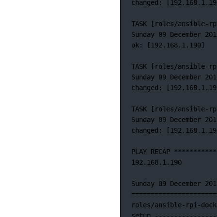
changed:
 [192.168.1.19
TASK
 [roles/ansible-rp
Sunday 09 December 201
ok: [192.168.1.190]
TASK [roles/ansible-rp
Sunday
09
December
201
changed:
 [192.168.1.19
TASK
 [roles/ansible-rp
Sunday
09
December
201
changed:
 [192.168.1.19
PLAY
RECAP
***********
192.168.1.190
Sunday
09
December
201
======================
roles/ansible-rpi-dock
setup
----------------