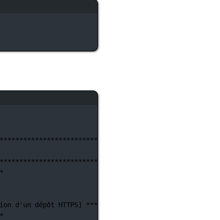
********************************************************
********************************************************
*
ion d'un
dépôt
HTTPS]
**********************************
*