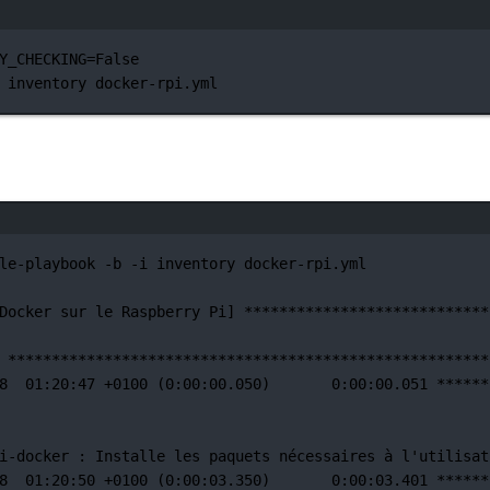
Terminal-Fenster
Y_CHECKING
=
False
inventory
docker-rpi.yml
Terminal-Fenster
le-playbook
-b
-i
inventory
docker-rpi.yml
Docker
sur
le
Raspberry
Pi]
****************************
*******************************************************
8
01:20:47
+0100
 (0:00:00.050)       0:00:00.051 
******
i-docker 
:
Installe
les
paquets
nécessaires
à
l'utilisat
8
01:20:50
+0100
 (0:00:03.350)       0:00:03.401 
******