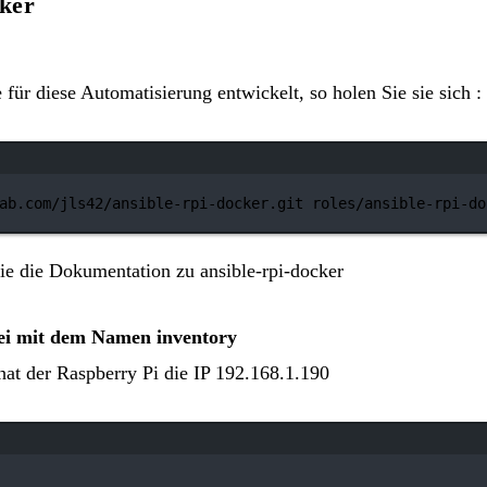
cker
 für diese Automatisierung entwickelt, so holen Sie sie sich :
Terminal-Fenster
ab.com/jls42/ansible-rpi-docker.git
roles/ansible-rpi-do
Sie die Dokumentation zu
ansible-rpi-docker
tei mit dem Namen inventory
hat der Raspberry Pi die IP 192.168.1.190
Terminal-Fenster