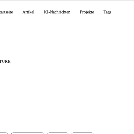
tartseite
Artikel
KI-Nachrichten
Projekte
Tags
TURE
che Installation von
Raspberry Pi mit Ansi