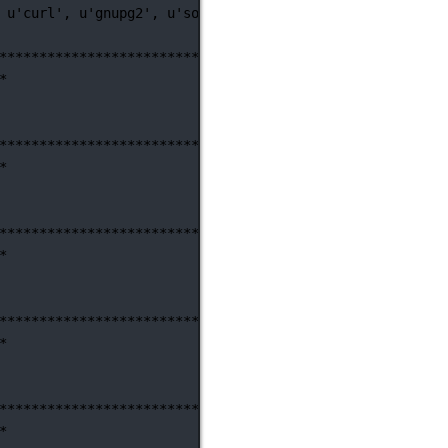
u'curl',
u'gnupg2',
u'software-properties-common']
)
********************************************************
*
********************************************************
*
********************************************************
*
********************************************************
*
********************************************************
*