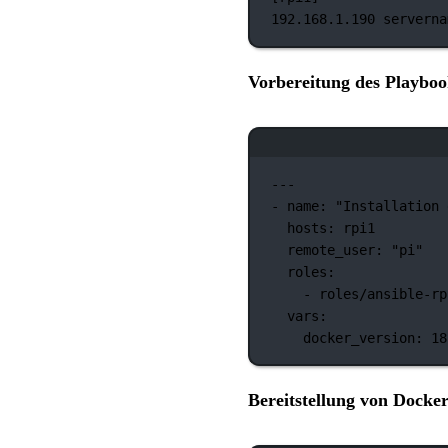
192.168.1.190
serverna
Vorbereitung des Playboo
---
-
name:
"Installation 
hosts:
rpi1
remote_user:
"pi"
roles:
-
roles/ansible-rp
vars:
docker_version:
18
Bereitstellung von Docke