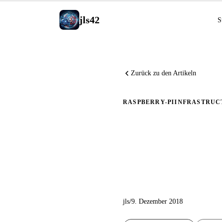
jls42
S
Zurück zu den Artikeln
RASPBERRY-PI
INFRASTRUC
Automatis
auf dem 
jls
/
9. Dezember 2018