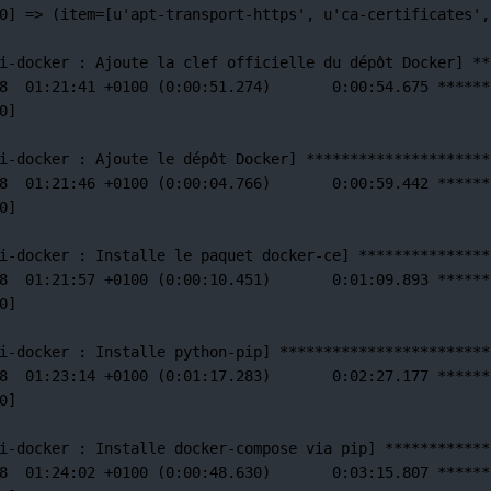
0] =
>
 (item
=
[u'apt-transport-https',
u
'ca-certificates'
,
i-docker 
:
Ajoute
la
clef
officielle
du
dépôt
Docker]
**
8
01:21:41
+0100
 (0:00:51.274)       0:00:54.675 
******
0]
i-docker 
:
Ajoute
le
dépôt
Docker]
*********************
8
01:21:46
+0100
 (0:00:04.766)       0:00:59.442 
******
0]
i-docker 
:
Installe
le
paquet
docker-ce]
***************
8
01:21:57
+0100
 (0:00:10.451)       0:01:09.893 
******
0]
i-docker 
:
Installe
python-pip]
************************
8
01:23:14
+0100
 (0:01:17.283)       0:02:27.177 
******
0]
i-docker 
:
Installe
docker-compose
via
pip]
************
8
01:24:02
+0100
 (0:00:48.630)       0:03:15.807 
******