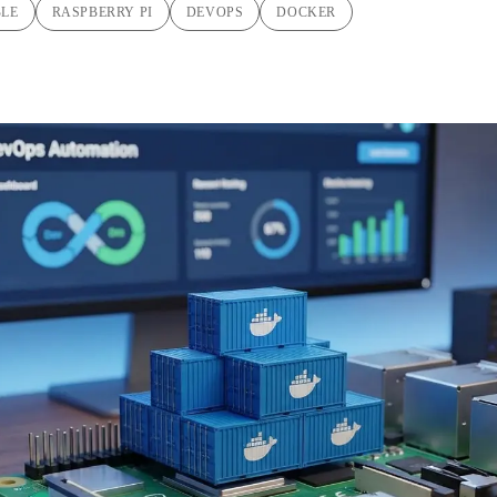
BLE
RASPBERRY PI
DEVOPS
DOCKER