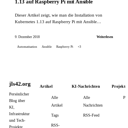
1.13 auf Raspberry Pi mit Ansible
Dieser Artikel zeigt, wie man die Installation von
Kubernetes 1.13 auf Raspberry Pi mit Ansible
automatisiert, mithilfe einer selbst erstellten Rolle.
9. Dezember 2018
Weiterlesen
Automatisation
Ansible
Raspberry Pi
+3
jls42.org
Artikel
KI-Nachrichten
Projekte
Persönlicher
Alle
Alle
Pr
Blog über
Artikel
Nachrichten
KI,
Infrastruktur
Tags
RSS-Feed
und Tech-
RSS-
Projekte