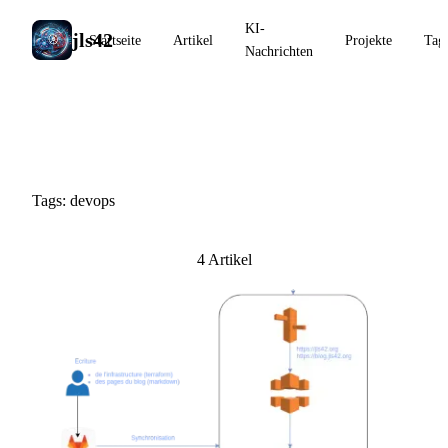
KI-
jls42
Startseite
Artikel
Projekte
Tag
Nachrichten
#devops
Tags: devops
4 Artikel