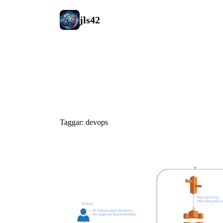
jls42
#devops
Taggar: devops