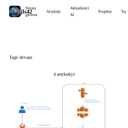
Strona
Aktualności
jls42
Artykuły
Projekty
Tag
główna
AI
#devops
Tagi: devops
4 artykuł(y)