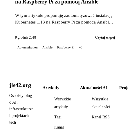
na Raspberry Pi za pomocą Ansible
W tym artykule proponuję zautomatyzować instalację
Kubernetes 1.13 na Raspberry Pi za pomocą Ansible i
własnej roli.
9 grudnia 2018
Czytaj więcej
Automatisation
Ansible
Raspberry Pi
+3
jls42.org
Artykuły
Aktualności AI
Proje
Osobisty blog
Wszystkie
Wszystkie
o AI,
artykuły
aktualności
infrastrukturze
i projektach
Tagi
Kanał RSS
tech
Kanał