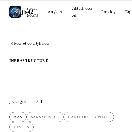
Strona
Aktualności
jls42
Artykuły
Projekty
Tag
główna
AI
Powrót do artykułów
INFRASTRUCTURE
Bezserwerowa infrastruktura
bloga jls42.org
jls
/
23 grudnia 2018
AWS
SANS SERVEUR
HAUTE DISPONIBILITE
DEVOPS