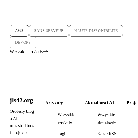
AWS
SANS SERVEUR
HAUTE DISPONIBILITE
DEVOPS
Wszystkie artykuły
jls42.org
Artykuły
Aktualności AI
Proje
Osobisty blog
Wszystkie
Wszystkie
o AI,
artykuły
aktualności
infrastrukturze
i projektach
Tagi
Kanał RSS