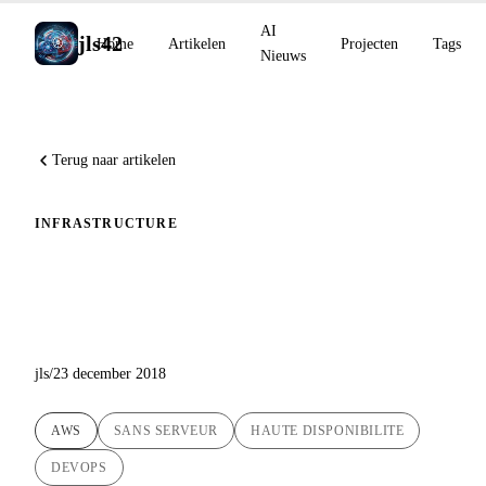
AI
jls42
Home
Artikelen
Projecten
Tags
Nieuws
Terug naar artikelen
INFRASTRUCTURE
Serverloze infrastructuur van
de blog jls42.org
jls
/
23 december 2018
AWS
SANS SERVEUR
HAUTE DISPONIBILITE
DEVOPS