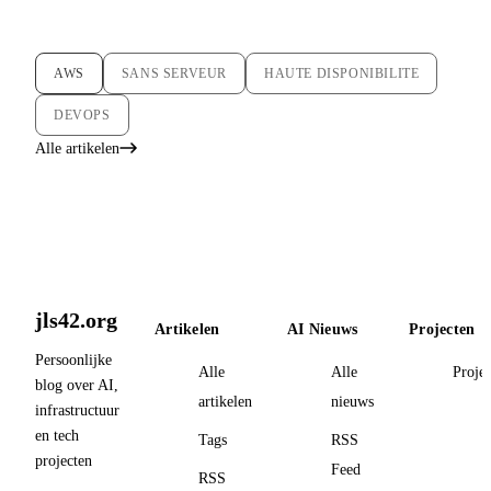
AWS
SANS SERVEUR
HAUTE DISPONIBILITE
DEVOPS
Alle artikelen
jls42.org
Artikelen
AI Nieuws
Projecten
Persoonlijke
Alle
Alle
Proje
blog over AI,
artikelen
nieuws
infrastructuur
en tech
Tags
RSS
projecten
Feed
RSS