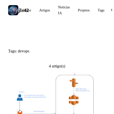
Notícias
jls42
Início
Artigos
Projetos
Tags
IA
#devops
Tags: devops
4 artigo(s)