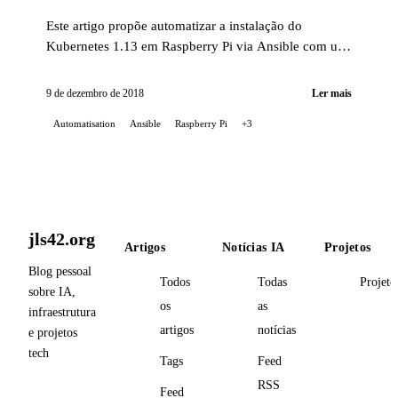
Este artigo propõe automatizar a instalação do
Kubernetes 1.13 em Raspberry Pi via Ansible com um
role caseiro.
9 de dezembro de 2018
Ler mais
Automatisation
Ansible
Raspberry Pi
+3
jls42.org
Artigos
Notícias IA
Projetos
Blog pessoal
Todos
Todas
Projeto
sobre IA,
os
as
infraestrutura
artigos
notícias
e projetos
tech
Tags
Feed
RSS
Feed