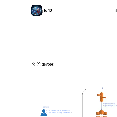
jls42
#devops
タグ: devops