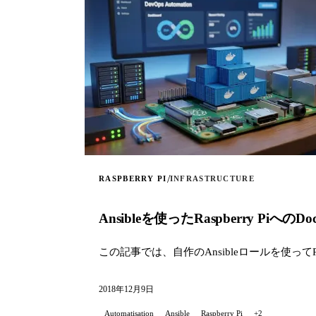
/
RASPBERRY PI
INFRASTRUCTURE
Ansibleを使ったRaspberry Piへ
この記事では、自作のAnsibleロールを使ってR
2018年12月9日
Automatisation
Ansible
Raspberry Pi
+2