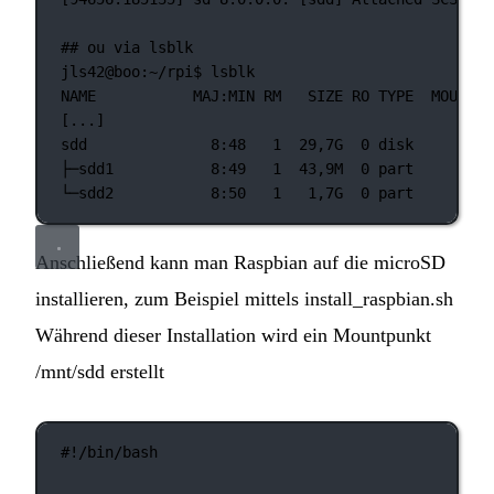
## ou via lsblk
jls42@boo:~/rpi$
lsblk
NAME
MAJ:MIN
RM
SIZE
RO
TYPE
MOUNTPO
[...]
sdd
8:48
1
29,7G
0
disk
├─sdd1
8:49
1
43,9M
0
part
└─sdd2
8:50
1
1,7G
0
part
Anschließend kann man Raspbian auf die microSD
installieren, zum Beispiel mittels install_raspbian.sh
Während dieser Installation wird ein Mountpunkt
/mnt/sdd erstellt
#!/bin/bash