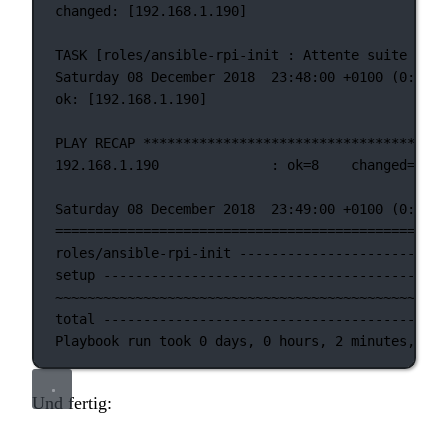
changed: [192.168.1.190]
TASK [roles/ansible-rpi-init : Attente suite au r
Saturday 08 December 2018  23:48:00 +0100 (0:00:0
ok: [192.168.1.190]
PLAY RECAP **************************************
192.168.1.190              : ok=8    changed=6   
Saturday 08 December 2018  23:49:00 +0100 (0:01:0
=================================================
roles/ansible-rpi-init --------------------------
setup -------------------------------------------
~~~~~~~~~~~~~~~~~~~~~~~~~~~~~~~~~~~~~~~~~~~~~~~~~
total -------------------------------------------
Playbook run took 0 days, 0 hours, 2 minutes, 42 
Und fertig: