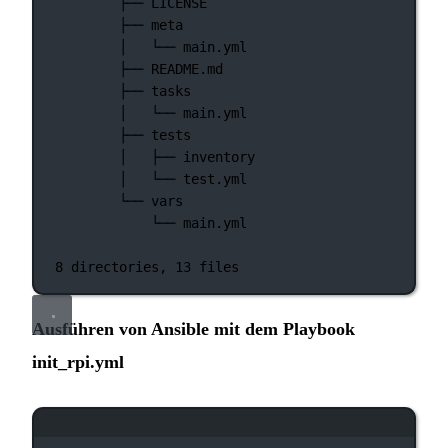
├──
LICENSE
├──
meta
│  
└──
main.yml
├──
README.md
├──
tasks
│  
└──
main.yml
├──
tests
│  
├──
inventory
│  
└──
test.yml
└──
vars
└──
main.yml
8
directories,
13
files
Ausführen von Ansible mit dem Playbook
init_rpi.yml
Terminal-Fenster