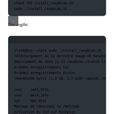
chmod
700
install_raspbian.sh
sudo
./install_raspbian.sh
Das ergibt:
Terminal-Fenster
jls42@boo:~/rpi$
sudo
./install_raspbian.sh
Téléchargement
de
la
dernière
image
de
Raspbian
Déploiement
de
2018-11-13-raspbian-stretch-lite.z
0+28463 enregistrements
lus
0+28463 enregistrements
écrits
1866465280
bytes
 (1,9 
GB,
1,7
GiB
) copied, 102,91
real
1m42,923s
user
0m14,203s
sys
0m2,851s
Montage
de
/dev/sdd1
to
/mnt/sdd
Activation
du
SSH
sur
Rasbpian