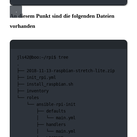
An diesem Punkt sind die folgenden Dateien
vorhanden
Terminal-Fenster
jls42@boo:~/rpi$
tree
.
├──
2018-11-13-raspbian-stretch-lite.zip
├──
init_rpi.yml
├──
install_raspbian.sh
├──
inventory
└──
roles
└──
ansible-rpi-init
├──
defaults
│  
└──
main.yml
├──
handlers
│  
└──
main.yml