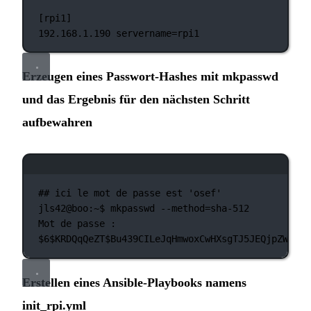
[rpi1]
192.168.1.190
servername=rpi1
Erzeugen eines Passwort-Hashes mit mkpasswd
und das Ergebnis für den nächsten Schritt
aufbewahren
Terminal-Fenster
## ici le mot de passe est 'osef'
jls42@boo:~$
mkpasswd
--method=sha-512
Mot
de
passe :
$6
$KRDQqQeZT$Bu439CILeJqHmwoxCwHXsgTJ5JEQjpZWfzCw
Erstellen eines Ansible-Playbooks namens
init_rpi.yml