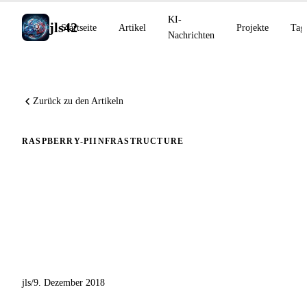
KI-
jls42
Startseite
Artikel
Projekte
Tag
Nachrichten
Zurück zu den Artikeln
RASPBERRY-PI
INFRASTRUCTURE
Automatisierte Initialisierung
und Absicherung von
Raspbian auf dem Raspberry
Pi
jls
/
9. Dezember 2018