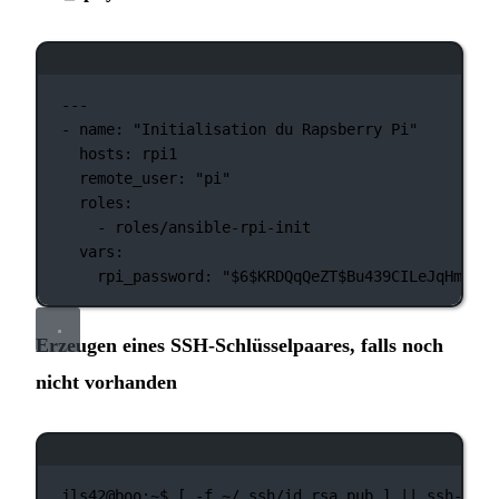
Terminal-Fenster
---
-
name:
"Initialisation du Rapsberry Pi"
hosts:
rpi1
remote_user:
"pi"
roles:
-
roles/ansible-rpi-init
vars:
rpi_password:
"
$6
$KRDQqQeZT$Bu439CILeJqHmwoxC
Erzeugen eines SSH-Schlüsselpaares, falls noch
nicht vorhanden
Terminal-Fenster
jls42@boo:~$
 [ 
-f
~/.ssh/id_rsa.pub
]
||
ssh-keyg