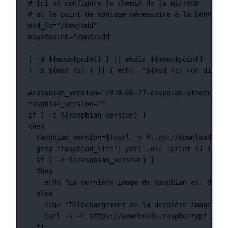
# Ici on configure le chemin de la microSD
# et le point de montage nécessaire à la bonne ex
msd_fs
=
"/dev/sdd"
mountpoint
=
"/mnt/sdd"
[ 
-d
 ${mountpoint} ] 
||
mkdir
 ${mountpoint}
[ 
-b
 ${msd_fs} ] 
||
 { 
echo
"${
msd_fs
} non dispon
#raspbian_version="2018-06-27-raspbian-stretch-li
raspbian_version
=
""
if
 [ 
-z
 ${raspbian_version} ]
then
raspbian_version
=
$(
curl
-s
https://downloads.ra
grep
"raspbian_lite"
|
perl
-nle
'print $1 if /.
if
 [ 
-e
 ${raspbian_version} ]
then
echo
"La dernière image de Raspbian est déjà 
else
echo
"Téléchargement de la dernière image de 
curl
-s
-L
https://downloads.raspberrypi.org/
fi