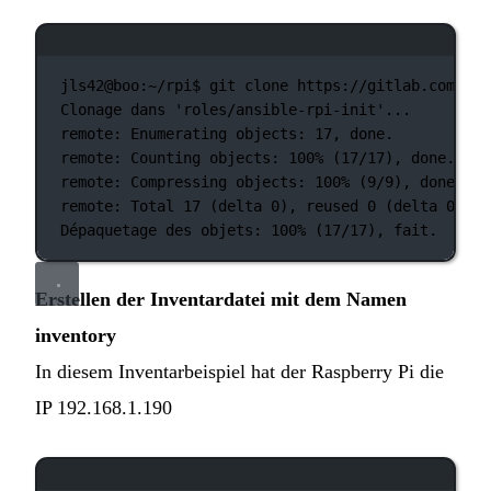
Terminal-Fenster
jls42@boo:~/rpi$
git
clone
https://gitlab.com/jls
Clonage
dans
'roles/ansible-rpi-init'...
remote:
Enumerating
objects:
17,
done.
remote:
Counting
objects:
100%
 (17/17), done.
remote:
Compressing
objects:
100%
 (9/9), done.
remote:
Total
17
 (delta 
0
), reused 0 (
delta
0
)
Dépaquetage
des
objets:
100%
 (17/17), fait.
Erstellen der Inventardatei mit dem Namen
inventory
In diesem Inventarbeispiel hat der Raspberry Pi die
IP 192.168.1.190
Terminal-Fenster