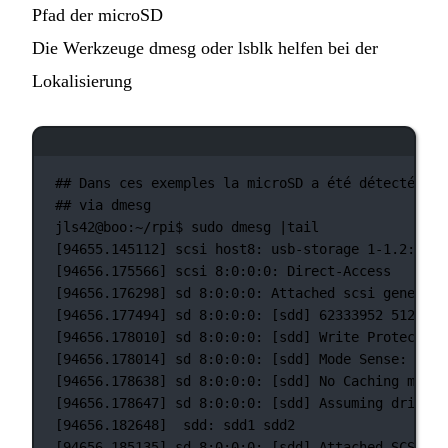
Pfad der microSD
Die Werkzeuge dmesg oder lsblk helfen bei der
Lokalisierung
Terminal-Fenster
## Dans ces exemples la microSD a été détectée su
## via dmesg
jls42@boo:~/rpi$
sudo
dmesg
|
tail
[94655.145112] scsi host8: usb-storage 1-1.2:1.0
[94656.175566] scsi 8:0:0:0: Direct-Access     Ge
[94656.176298] sd 8:0:0:0: Attached scsi generic 
[94656.177494] sd 8:0:0:0: [sdd] 62333952 512-byt
[94656.178010] sd 8:0:0:0: [sdd] Write Protect is
[94656.178014] sd 8:0:0:0: [sdd] Mode Sense: 4b 0
[94656.178638] sd 8:0:0:0: [sdd] No Caching mode 
[94656.178647] sd 8:0:0:0: [sdd] Assuming drive c
[94656.182648]  sdd: sdd1 sdd2
[94656.185135] sd 8:0:0:0: [sdd] Attached SCSI re