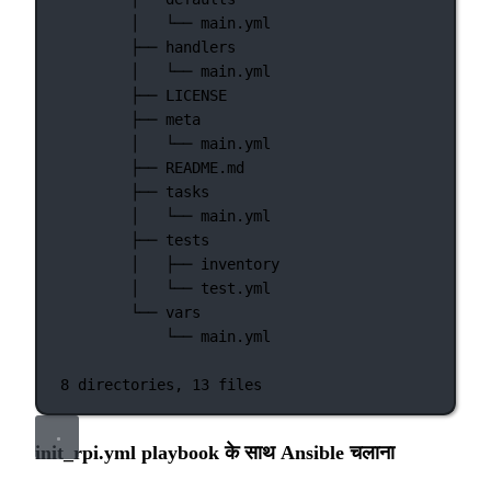
│  
└──
main.yml
├──
handlers
│  
└──
main.yml
├──
LICENSE
├──
meta
│  
└──
main.yml
├──
README.md
├──
tasks
│  
└──
main.yml
├──
tests
│  
├──
inventory
│  
└──
test.yml
└──
vars
└──
main.yml
8
directories,
13
files
init_rpi.yml playbook के साथ Ansible चलाना