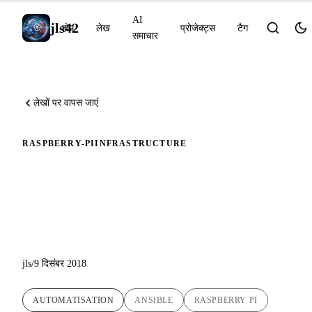
AI
jls42
होम
लेख
प्रोजेक्ट्स
टैग
समाचार
लेखों पर वापस जाएं
RASPBERRY-PI
INFRASTRUCTURE
Raspbian का Raspberry Pi पर
स्वचालित प्रारंभिक सेटअप और
सुरक्षा
jls
/
9 दिसंबर 2018
AUTOMATISATION
ANSIBLE
RASPBERRY PI