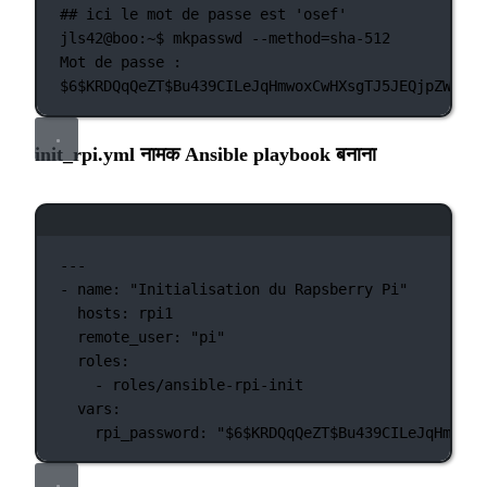
## ici le mot de passe est 'osef'
jls42@boo:~$
mkpasswd
--method=sha-512
Mot
de
passe :
$6
$KRDQqQeZT$Bu439CILeJqHmwoxCwHXsgTJ5JEQjpZWfzCw
init_rpi.yml नामक Ansible playbook बनाना
टर्मिनल विंडो
---
-
name:
"Initialisation du Rapsberry Pi"
hosts:
rpi1
remote_user:
"pi"
roles:
-
roles/ansible-rpi-init
vars:
rpi_password:
"
$6
$KRDQqQeZT$Bu439CILeJqHmwoxC