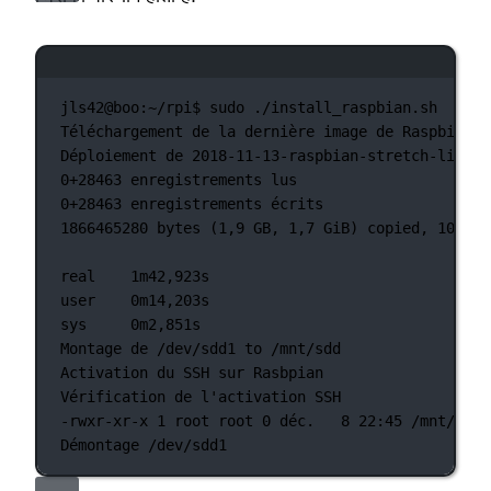
टर्मिनल विंडो
jls42@boo:~/rpi$
sudo
./install_raspbian.sh
Téléchargement
de
la
dernière
image
de
Raspbian
Déploiement
de
2018-11-13-raspbian-stretch-lite.z
0+28463 enregistrements
lus
0+28463 enregistrements
écrits
1866465280
bytes
 (1,9 
GB,
1,7
GiB
) copied, 102,91
real
1m42,923s
user
0m14,203s
sys
0m2,851s
Montage
de
/dev/sdd1
to
/mnt/sdd
Activation
du
SSH
sur
Rasbpian
Vérification
de
l'activation SSH
-rwxr-xr-x 1 root root 0 déc.   8 22:45 /mnt/sdd/
Démontage /dev/sdd1