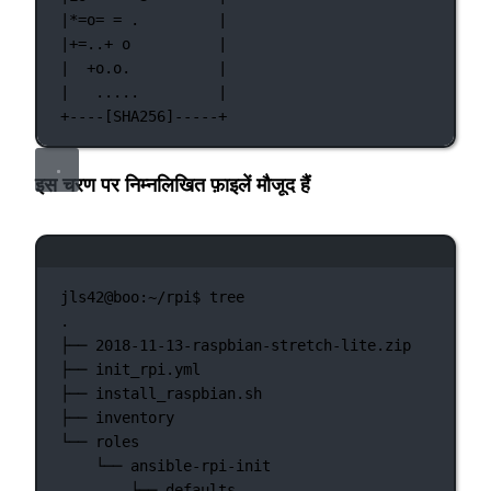
|*=o= = .         |
|+=..+ o          |
|  +o.o.          |
|   .....         |
+----[SHA256]-----+
इस चरण पर निम्नलिखित फ़ाइलें मौजूद हैं
टर्मिनल विंडो
jls42@boo:~/rpi$
tree
.
├──
2018-11-13-raspbian-stretch-lite.zip
├──
init_rpi.yml
├──
install_raspbian.sh
├──
inventory
└──
roles
└──
ansible-rpi-init
├──
defaults