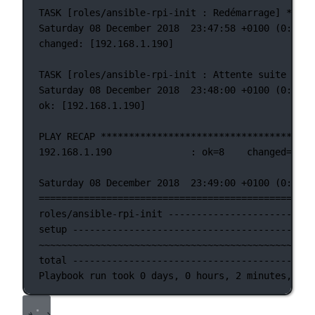
TASK [roles/ansible-rpi-init : Redémarrage] *****
Saturday 08 December 2018  23:47:58 +0100 (0:00:0
changed: [192.168.1.190]
TASK [roles/ansible-rpi-init : Attente suite au r
Saturday 08 December 2018  23:48:00 +0100 (0:00:0
ok: [192.168.1.190]
PLAY RECAP **************************************
192.168.1.190              : ok=8    changed=6   
Saturday 08 December 2018  23:49:00 +0100 (0:01:0
=================================================
roles/ansible-rpi-init --------------------------
setup -------------------------------------------
~~~~~~~~~~~~~~~~~~~~~~~~~~~~~~~~~~~~~~~~~~~~~~~~~
total -------------------------------------------
Playbook run took 0 days, 0 hours, 2 minutes, 42 