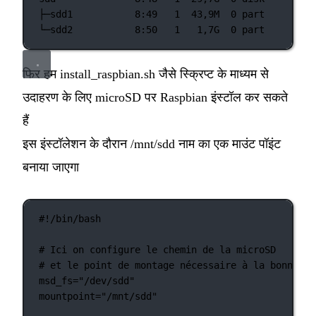
├─sdd1
8:49
1
43,9M
0
part
└─sdd2
8:50
1
1,7G
0
part
फिर हम install_raspbian.sh जैसे स्क्रिप्ट के माध्यम से
उदाहरण के लिए microSD पर Raspbian इंस्टॉल कर सकते
हैं
इस इंस्टॉलेशन के दौरान /mnt/sdd नाम का एक माउंट पॉइंट
बनाया जाएगा
#!/bin/bash
# Ici on configure le chemin de la microSD
# et le point de montage nécessaire à la bonne ex
msd_fs
=
"/dev/sdd"
mountpoint
=
"/mnt/sdd"