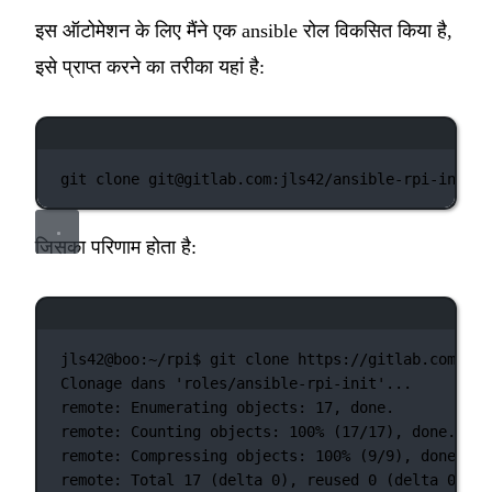
इस ऑटोमेशन के लिए मैंने एक ansible रोल विकसित किया है,
इसे प्राप्त करने का तरीका यहां है:
टर्मिनल विंडो
git
clone
git@gitlab.com:jls42/ansible-rpi-init.g
जिसका परिणाम होता है:
टर्मिनल विंडो
jls42@boo:~/rpi$
git
clone
https://gitlab.com/jls
Clonage
dans
'roles/ansible-rpi-init'...
remote:
Enumerating
objects:
17,
done.
remote:
Counting
objects:
100%
 (17/17), done.
remote:
Compressing
objects:
100%
 (9/9), done.
remote:
Total
17
 (delta 
0
), reused 0 (
delta
0
)