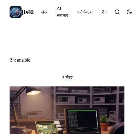
AI
jls42
होम
लेख
प्रोजेक्ट्स
टैग
समाचार
#ansible
टैग: ansible
3 लेख