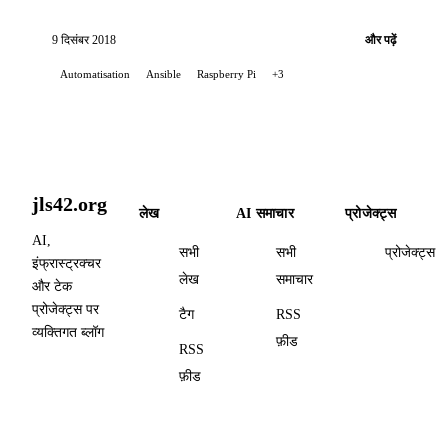
करने का तरीका बताता है।
9 दिसंबर 2018
और पढ़ें
Automatisation
Ansible
Raspberry Pi
+3
jls42.org
लेख
AI समाचार
प्रोजेक्ट्स
AI,
सभी
सभी
प्रोजेक्ट्स
इंफ्रास्ट्रक्चर
लेख
समाचार
और टेक
प्रोजेक्ट्स पर
टैग
RSS
व्यक्तिगत ब्लॉग
फ़ीड
RSS
फ़ीड