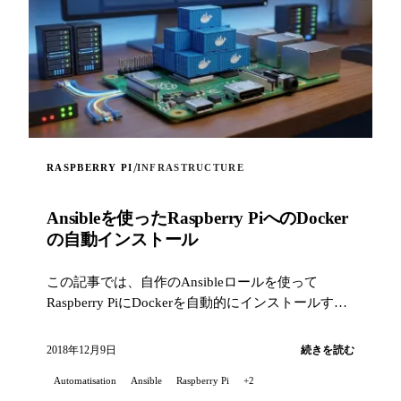
/
RASPBERRY PI
INFRASTRUCTURE
Ansibleを使ったRaspberry PiへのDocker
の自動インストール
この記事では、自作のAnsibleロールを使って
Raspberry PiにDockerを自動的にインストールする
方法を紹介します。
2018年12月9日
続きを読む
Automatisation
Ansible
Raspberry Pi
+2