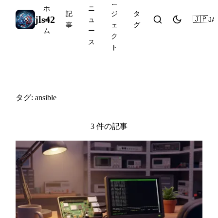
ロ
ホ
ニ
記
ジ
タ
jls42
🇯🇵
JA
ー
ュ
事
ェ
グ
ム
ー
ク
ス
ト
#ansible
タグ: ansible
3 件の記事