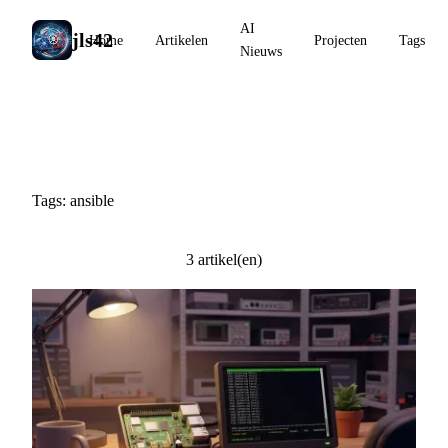
AI
jls42
Home
Artikelen
Projecten
Tags
Nieuws
#ansible
Tags: ansible
3 artikel(en)