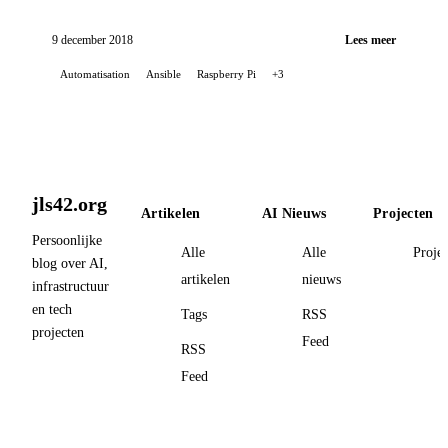
Ansible en een zelfgemaakte rol.
9 december 2018
Lees meer
Automatisation
Ansible
Raspberry Pi
+3
jls42.org
Artikelen
AI Nieuws
Projecten
Persoonlijke
Alle
Alle
Proje
blog over AI,
artikelen
nieuws
infrastructuur
en tech
Tags
RSS
projecten
Feed
RSS
Feed