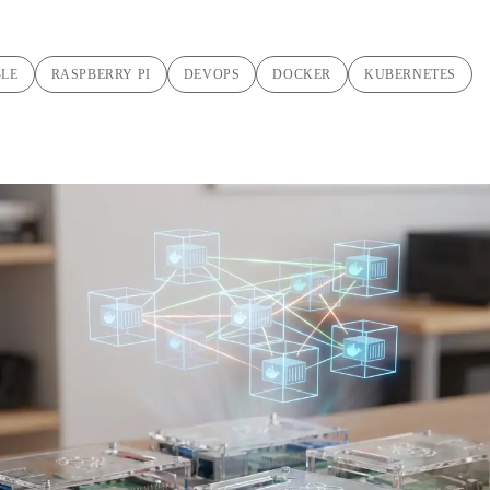
BLE
RASPBERRY PI
DEVOPS
DOCKER
KUBERNETES