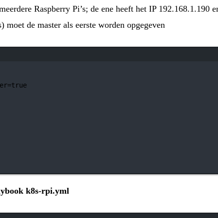
s meerdere Raspberry Pi’s; de ene heeft het IP 192.168.1.190 
8s) moet de master als eerste worden opgegeven
Terminalvenster
er=
true
aybook k8s-rpi.yml