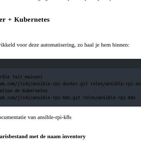
ker + Kubernetes
wikkeld voor deze automatisering, zo haal je hem binnen:
Terminalvenster
rôle fait maison)
ab.com/jls42/ansible-rpi-docker.git
roles/ansible-rpi-do
ation de Kubernetes
ab.com/jls42/ansible-rpi-k8s.git
roles/ansible-rpi-k8s
documentatie van
ansible-rpi-k8s
arisbestand met de naam inventory