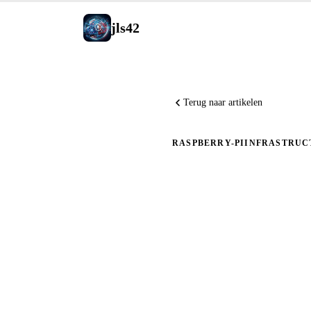
jls42
Terug naar artikelen
RASPBERRY-PI
INFRASTRUC
Automatis
Kubernet
Ansible