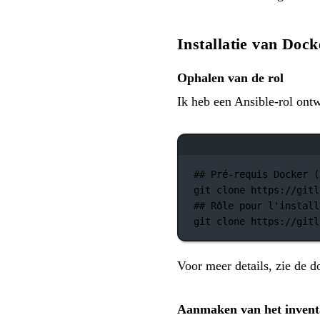
Installatie van Doc
Ophalen van de rol
Ik heb een Ansible-rol ont
## Pré-requis Docker (
git
clone
https://gitl
## Rôle pour l'install
git
clone
https://gitl
Voor meer details, zie de 
Aanmaken van het invent