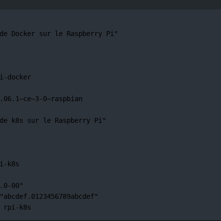
Terminalvenster
de Docker sur le Raspberry Pi"
i-docker
.06.1~ce~3-0~raspbian
de k8s sur le Raspberry Pi"
i-k8s
.0-00"
"abcdef.0123456789abcdef"
rpi-k8s