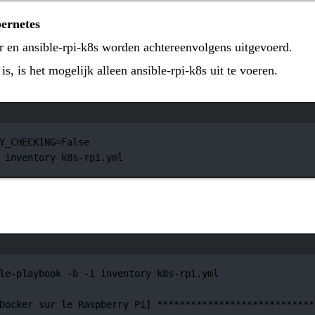
ernetes
er en ansible-rpi-k8s worden achtereenvolgens uitgevoerd.
is, is het mogelijk alleen ansible-rpi-k8s uit te voeren.
Terminalvenster
Y_CHECKING
=
False
inventory
k8s-rpi.yml
Terminalvenster
le-playbook
-b
-i
inventory
k8s-rpi.yml
Docker
sur
le
Raspberry
Pi]
****************************