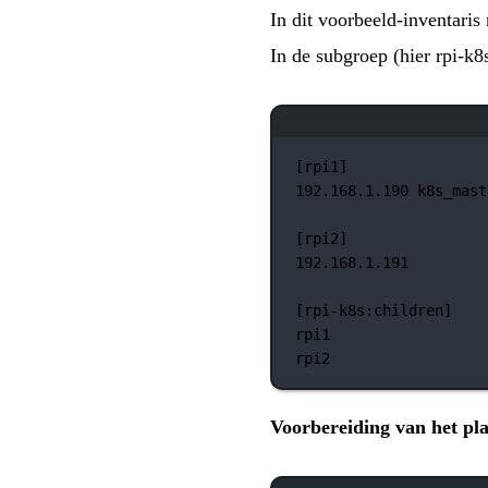
In dit voorbeeld-inventari
In de subgroep (hier rpi-k
[rpi1]
192.168.1.190
k8s_mast
[rpi2]
192.168.1.191
[rpi-k8s:children]
rpi1
rpi2
Voorbereiding van het pl