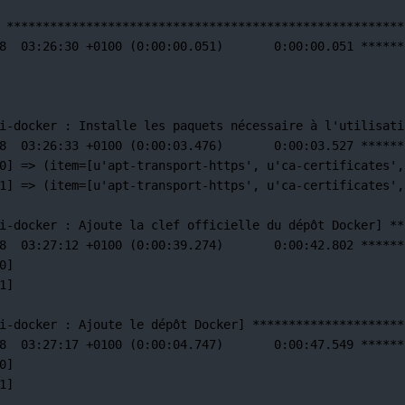
*******************************************************
8
03:26:30
+0100
 (0:00:00.051)       0:00:00.051 
******
i-docker 
:
Installe
les
paquets
nécessaire
à
l'utilisati
8
03:26:33
+0100
 (0:00:03.476)       0:00:03.527 
******
0] =
>
 (item
=
[u'apt-transport-https',
u
'ca-certificates'
,
1] =
>
 (item
=
[u'apt-transport-https',
u
'ca-certificates'
,
i-docker 
:
Ajoute
la
clef
officielle
du
dépôt
Docker]
**
8
03:27:12
+0100
 (0:00:39.274)       0:00:42.802 
******
0]
1]
i-docker 
:
Ajoute
le
dépôt
Docker]
*********************
8
03:27:17
+0100
 (0:00:04.747)       0:00:47.549 
******
0]
1]