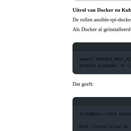
Uitrol van Docker en Kub
De rollen ansible-rpi-dock
Als Docker al geïnstalleerd 
export
 ANSIBLE_HOST_KE
ansible-playbook
-b
-i
Dat geeft:
jls42@boo:~/rpi$
ansib
PLAY
 [Installation 
de