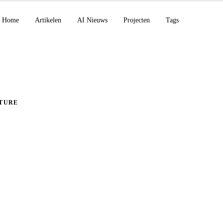
Home
Artikelen
AI Nieuws
Projecten
Tags
TURE
che installatie van
es 1.13 op Raspberry