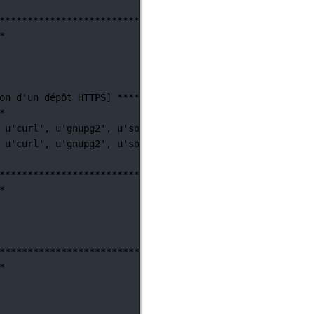
********************************************************
*
on d'un
dépôt
HTTPS]
***********************************
*
u'curl',
u'gnupg2',
u'software-properties-common']
)
u'curl',
u'gnupg2',
u'software-properties-common']
)
********************************************************
*
********************************************************
*