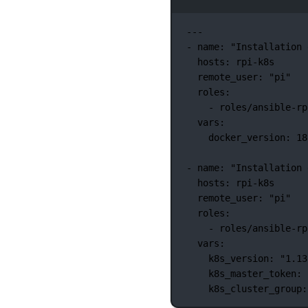
---
-
name:
"Installation 
hosts:
rpi-k8s
remote_user:
"pi"
roles:
-
roles/ansible-rp
vars:
docker_version:
18
-
name:
"Installation 
hosts:
rpi-k8s
remote_user:
"pi"
roles:
-
roles/ansible-rp
vars:
k8s_version:
"1.13
k8s_master_token:
k8s_cluster_group: