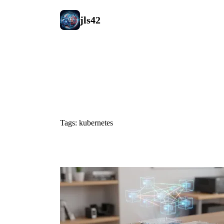
jls42
#kubernetes
Tags: kubernetes