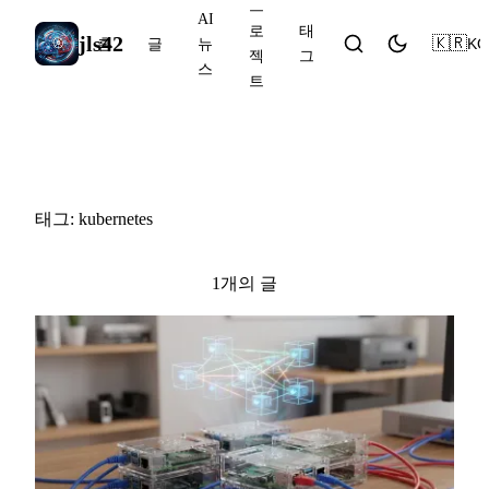
프
AI
로
태
jls42
🇰🇷
KO
홈
글
뉴
젝
그
스
트
#kubernetes
태그: kubernetes
1개의 글