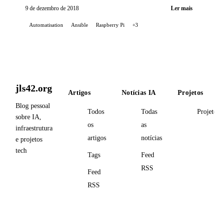
9 de dezembro de 2018
Ler mais
Automatisation
Ansible
Raspberry Pi
+3
jls42.org
Artigos
Notícias IA
Projetos
Blog pessoal
Todos
Todas
Projeto
sobre IA,
os
as
infraestrutura
artigos
notícias
e projetos
tech
Tags
Feed
RSS
Feed
RSS