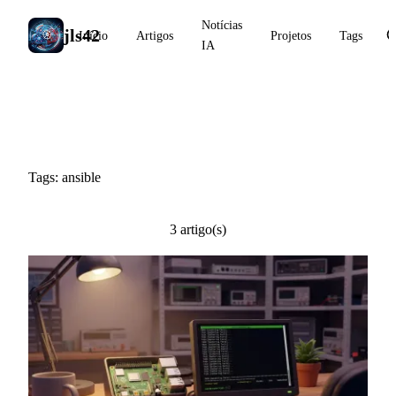
Notícias
jls42
Início
Artigos
Projetos
Tags
IA
#ansible
Tags: ansible
3 artigo(s)