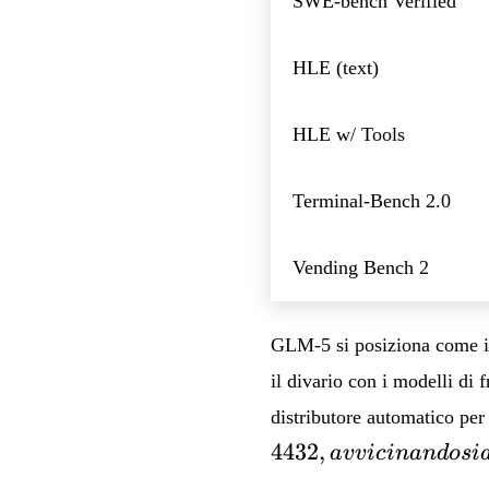
SWE-bench Verified
HLE (text)
HLE w/ Tools
Terminal-Bench 2.0
Vending Bench 2
GLM-5 si posiziona come il
il divario con i modelli di
distributore automatico pe
4432
,
a
vv
i
c
inan
d
os
i