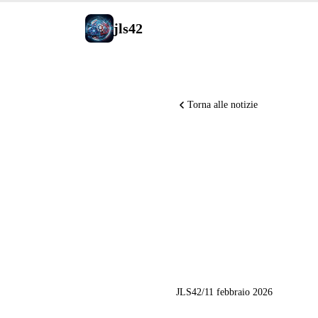
jls42
Torna alle notizie
GLM-5 op
rischio d
lancia pr
JLS42
/
11 febbraio 2026