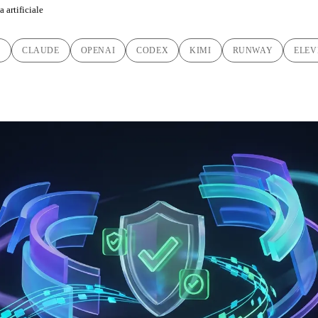
 artificiale
C
CLAUDE
OPENAI
CODEX
KIMI
RUNWAY
ELEV