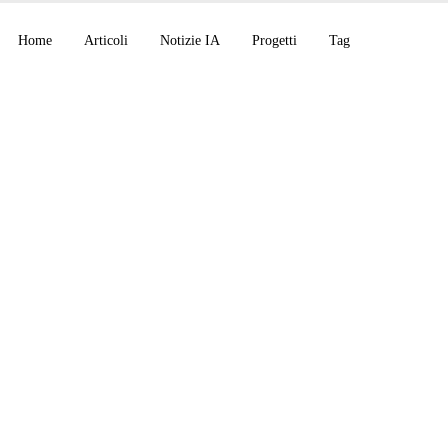
Home
Articoli
Notizie IA
Progetti
Tag
en-source, Rapporto
i sabotaggio ASL-4, 
imitive agentiche