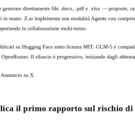
Opus 4.5 (
generare direttamente file .docx, .pdf e .xlsx — proposte, rapp
i in mano. Z.ai implementa una modalità Agente con competen
pportando la collaborazione multi-turno.
bblicati su Hugging Face sotto licenza MIT. GLM-5 è compat
 OpenRouter. Il rilascio è progressivo, iniziando dagli abbon

Annuncio su X
ica il primo rapporto sul rischio di