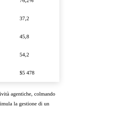
76,2%
37,2
45,8
54,2
$5 478
ività agentiche, colmando
imula la gestione di un