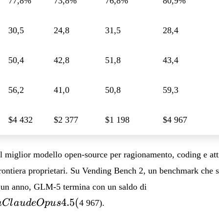
77,8%
73,8%
76,8%
80,9%
30,5
24,8
31,5
28,4
50,4
42,8
51,8
43,4
56,2
41,0
50,8
59,3
$4 432
$2 377
$1 198
$4 967
 miglior modello open-source per ragionamento, coding e att
 frontiera proprietari. Su Vending Bench 2, un benchmark che s
4 432,
r un anno, GLM-5 termina con un saldo di
avvicinandosi
4.5
(
a
Cl
a
u
d
e
Op
u
s
4 967).
a Claude