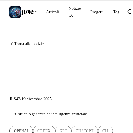
Notizie
jls42
Home
Articoli
Progetti
Tag
IA
Torna alle notizie
GPT-5.2-Codex, Skills e
ChatGPT Images: OpenAI
Accelera per gli Sviluppatori
JLS42
/
19 dicembre 2025
Articolo generato da intelligenza artificiale
OPENAI
CODEX
GPT
CHATGPT
CLI