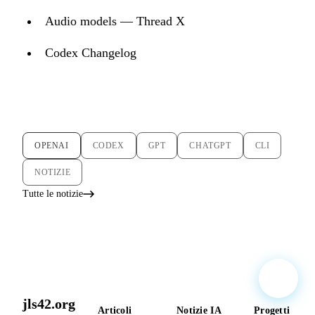
Audio models — Thread X
Codex Changelog
OPENAI
CODEX
GPT
CHATGPT
CLI
NOTIZIE
Tutte le notizie
jls42.org
Articoli
Notizie IA
Progetti