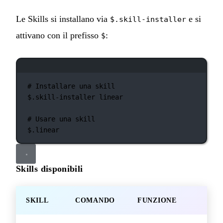
Le Skills si installano via
e si
$.skill-installer
attivano con il prefisso
:
$
Finestra del terminale
# Installare una skill
$.skill-installer
linear
# Usare una skill
$.linear
Skills disponibili
SKILL
COMANDO
FUNZIONE