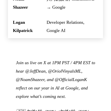
Shazeer
→ Google
Logan
Developer Relations,
Kilpatrick
Google AI
Join us live on X at 1PM PST / 4PM EST to
hear @JeffDean, @OriolVinyalsML,
@NoamShazeer, and @OfficialLoganK
reflect on our year in AI at Google, and
explore what’s coming next.