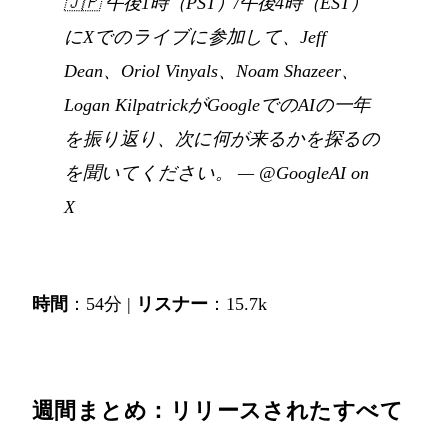
🇯🇵
午後1時（PST）/午後4時（EST）
にXでのライブに参加して、Jeff
Dean、Oriol Vinyals、Noam Shazeer、
Logan KilpatrickがGoogleでのAIの一年
を振り返り、次に何が来るかを探るの
を聞いてください。
—
@GoogleAI on
X
時間
：54分 |
リスナー
：15.7k
週間まとめ：リリースされたすべて