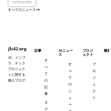
ACTUALITES
すべてのニュース
jls42.org
記事
AIニュー
プロジ
概要
ス
ェクト
AI、インフ
す
ラ、テック
す
プ
べ
プロジェク
べ
ロ
て
トに関する
て
ジ
個人ブログ
の
の
ェ
記
ニ
ク
事
ュ
ト
タ
ー
グ