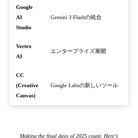
Google
AI
Gemini 3 Flashの統合
Studio
Vertex
エンタープライズ展開
AI
CC
(Creative
Google Labsの新しいツール
Canvas)
Making the final days of 2025 count. Here’s