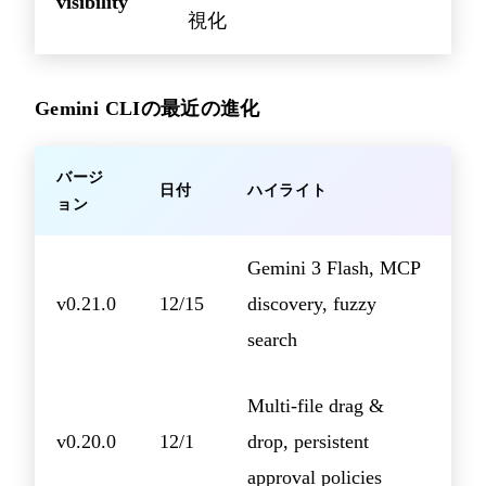
visibility
視化
Gemini CLIの最近の進化
バージ
日付
ハイライト
ョン
Gemini 3 Flash, MCP
v0.21.0
12/15
discovery, fuzzy
search
Multi-file drag &
v0.20.0
12/1
drop, persistent
approval policies