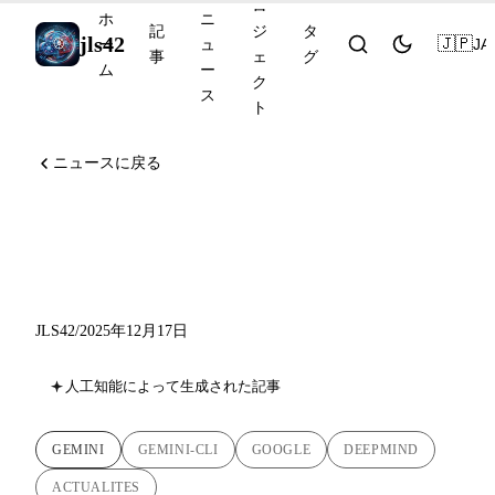
ロ
ホ
ニ
記
ジ
タ
jls42
🇯🇵
JA
ー
ュ
事
ェ
グ
ム
ー
ク
ス
ト
ニュースに戻る
Gemini 3 Flash：ゲームを変
えた一週間
JLS42
/
2025年12月17日
人工知能によって生成された記事
GEMINI
GEMINI-CLI
GOOGLE
DEEPMIND
ACTUALITES