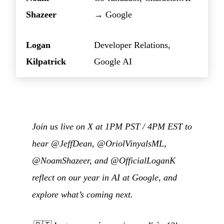
Shazeer
→ Google
Logan
Developer Relations,
Kilpatrick
Google AI
Join us live on X at 1PM PST / 4PM EST to
hear @JeffDean, @OriolVinyalsML,
@NoamShazeer, and @OfficialLoganK
reflect on our year in AI at Google, and
explore what’s coming next.