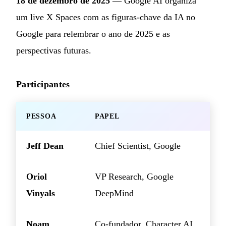
18 de dezembro de 2025
— Google AI organiza
um live X Spaces com as figuras-chave da IA no
Google para relembrar o ano de 2025 e as
perspectivas futuras.
Participantes
PESSOA
PAPEL
Jeff Dean
Chief Scientist, Google
Oriol
VP Research, Google
Vinyals
DeepMind
Noam
Co-fundador, Character.AI