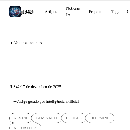
Notícias
jls42
Início
Artigos
Projetos
Tags
IA
Voltar às notícias
Gemini 3 Flash: A semana que
mudou o jogo
JLS42
/
17 de dezembro de 2025
Artigo gerado por inteligência artificial
GEMINI
GEMINI-CLI
GOOGLE
DEEPMIND
ACTUALITES