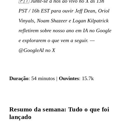
🇵🇹
Junte-se a nós ao vivo no X às 13h
PST / 16h EST para ouvir Jeff Dean, Oriol
Vinyals, Noam Shazeer e Logan Kilpatrick
refletirem sobre nosso ano em IA no Google
e explorarem o que vem a seguir.
—
@GoogleAI no X
Duração
: 54 minutos |
Ouvintes
: 15.7k
Resumo da semana: Tudo o que foi
lançado