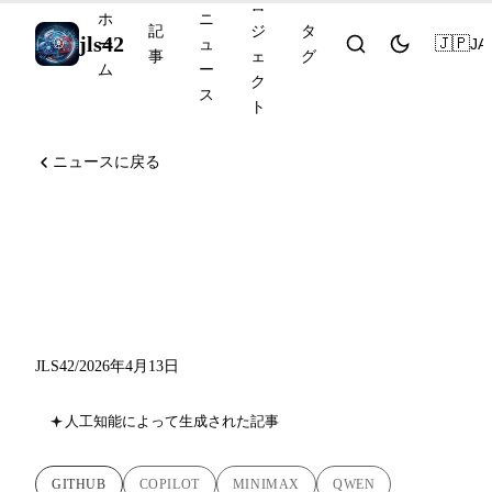
ロ
ホ
ニ
記
ジ
タ
jls42
🇯🇵
JA
ー
ュ
事
ェ
グ
ム
ー
ク
ス
ト
ニュースに戻る
Copilot CLI リモートコント
ロール、MiniMax M2.7、
Qwen3.5-Omni API
JLS42
/
2026年4月13日
人工知能によって生成された記事
GITHUB
COPILOT
MINIMAX
QWEN