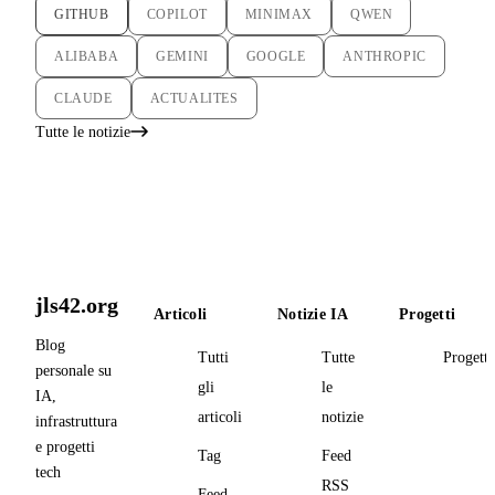
GITHUB
COPILOT
MINIMAX
QWEN
ALIBABA
GEMINI
GOOGLE
ANTHROPIC
CLAUDE
ACTUALITES
Tutte le notizie
jls42.org
Articoli
Notizie IA
Progetti
Blog
Tutti
Tutte
Progetti
personale su
gli
le
IA,
articoli
notizie
infrastruttura
e progetti
Tag
Feed
tech
RSS
Feed