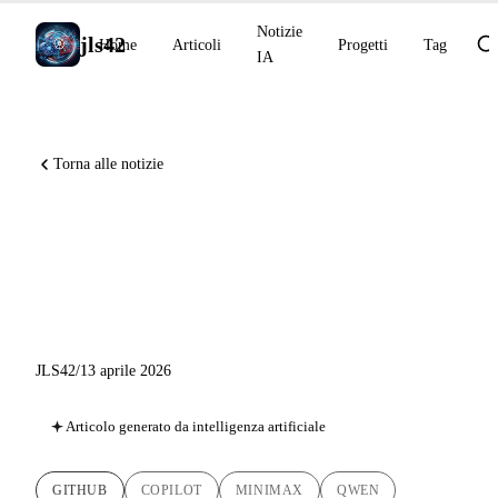
Notizie
jls42
Home
Articoli
Progetti
Tag
IA
Torna alle notizie
Copilot CLI Remote Control,
MiniMax M2.7, Qwen3.5-
Omni API
JLS42
/
13 aprile 2026
Articolo generato da intelligenza artificiale
GITHUB
COPILOT
MINIMAX
QWEN