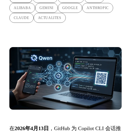
ALIBABA
GEMINI
GOOGLE
ANTHROPIC
CLAUDE
ACTUALITES
在
2026年4月13日
，GitHub 为 Copilot CLI 会话推