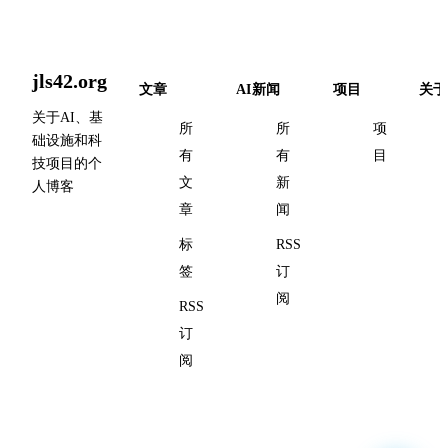
jls42.org
文章
AI新闻
项目
关于
关于AI、基
所
所
项
础设施和科
有
有
目
技项目的个
文
新
人博客
章
闻
标
RSS
签
订
阅
RSS
订
阅