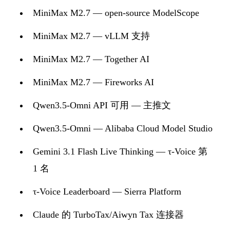
MiniMax M2.7 — open-source ModelScope
MiniMax M2.7 — vLLM 支持
MiniMax M2.7 — Together AI
MiniMax M2.7 — Fireworks AI
Qwen3.5-Omni API 可用 — 主推文
Qwen3.5-Omni — Alibaba Cloud Model Studio
Gemini 3.1 Flash Live Thinking — τ-Voice 第
1 名
τ-Voice Leaderboard — Sierra Platform
Claude 的 TurboTax/Aiwyn Tax 连接器