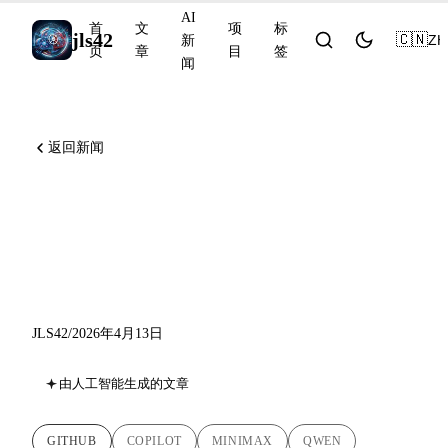
AI
首
文
项
标
jls42
🇨🇳
ZH
新
页
章
目
签
闻
返回新闻
Copilot CLI 远程控制、
MiniMax M2.7、Qwen3.5-
Omni API
JLS42
/
2026年4月13日
由人工智能生成的文章
GITHUB
COPILOT
MINIMAX
QWEN