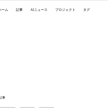
ホーム
記事
AIニュース
プロジェクト
タグ
025年12月：Qwen-Ima
redが画像生成に革命
記事