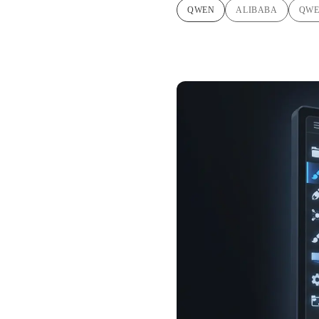
QWEN
ALIBABA
QWE