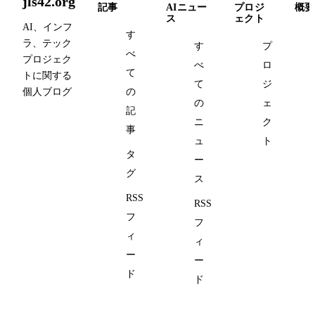
jls42.org
記事
AIニュー
プロジ
概要
ス
ェクト
AI、インフ
す
ラ、テック
す
プ
べ
プロジェク
べ
ロ
て
トに関する
て
ジ
個人ブログ
の
の
ェ
記
ニ
ク
事
ュ
ト
タ
ー
グ
ス
RSS
RSS
フ
フ
ィ
ィ
ー
ー
ド
ド