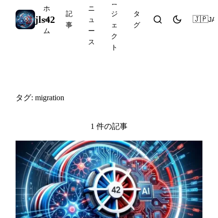
ロ
ホ
ニ
記
ジ
タ
jls42
🇯🇵
JA
ー
ュ
事
ェ
グ
ム
ー
ク
ス
ト
#migration
タグ: migration
1 件の記事