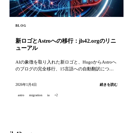
BLOG
新ロゴとAstroへの移行：jls42.orgのリニ
ューアル
AIの象徴を取り入れた新ロゴと、HugoからAstroへ
のブログの完全移行、15言語への自動翻訳につい
て紹介します。
2026年1月4日
続きを読む
astro
migration
ia
+2