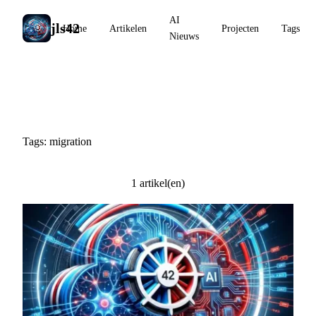
AI
jls42
Home
Artikelen
Projecten
Tags
Nieuws
#migration
Tags: migration
1 artikel(en)