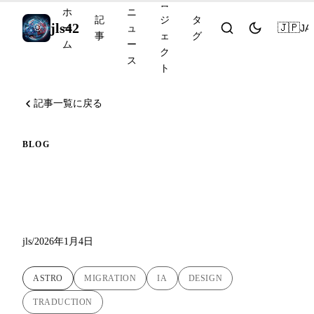
ロ
ホ
ニ
記
ジ
タ
jls42
🇯🇵
JA
ー
ュ
事
ェ
グ
ム
ー
ク
ス
ト
記事一覧に戻る
BLOG
新ロゴとAstroへの移行：
jls42.orgのリニューアル
jls
/
2026年1月4日
ASTRO
MIGRATION
IA
DESIGN
TRADUCTION