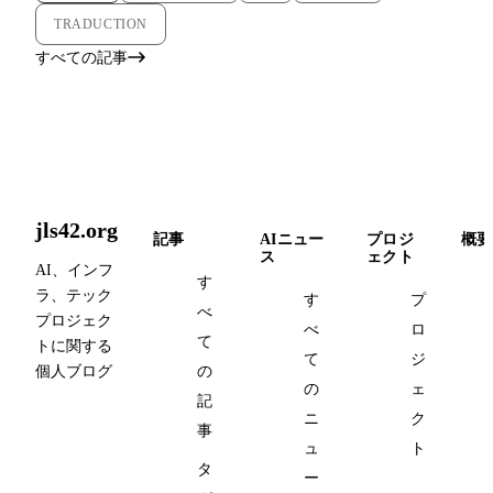
TRADUCTION
すべての記事
jls42.org
記事
AIニュー
プロジ
概要
ス
ェクト
AI、インフ
す
ラ、テック
す
プ
べ
プロジェク
べ
ロ
て
トに関する
て
ジ
個人ブログ
の
の
ェ
記
ニ
ク
事
ュ
ト
タ
ー