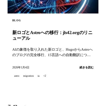
BLOG
新ロゴとAstroへの移行：jls42.orgのリニ
ューアル
AIの象徴を取り入れた新ロゴと、HugoからAstroへ
のブログの完全移行、15言語への自動翻訳につい
て紹介します。
2026年1月4日
続きを読む
astro
migration
ia
+2