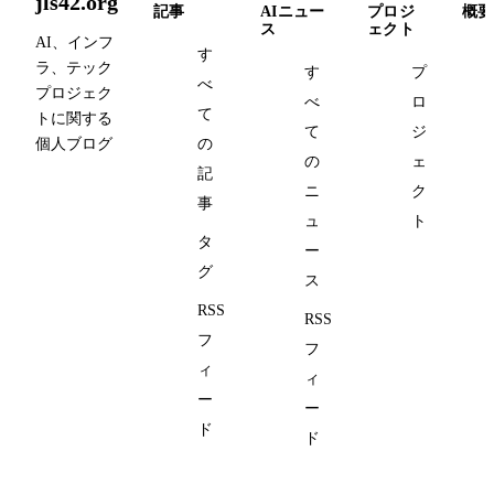
jls42.org
記事
AIニュー
プロジ
概要
ス
ェクト
AI、インフ
す
ラ、テック
す
プ
べ
プロジェク
べ
ロ
て
トに関する
て
ジ
個人ブログ
の
の
ェ
記
ニ
ク
事
ュ
ト
タ
ー
グ
ス
RSS
RSS
フ
フ
ィ
ィ
ー
ー
ド
ド