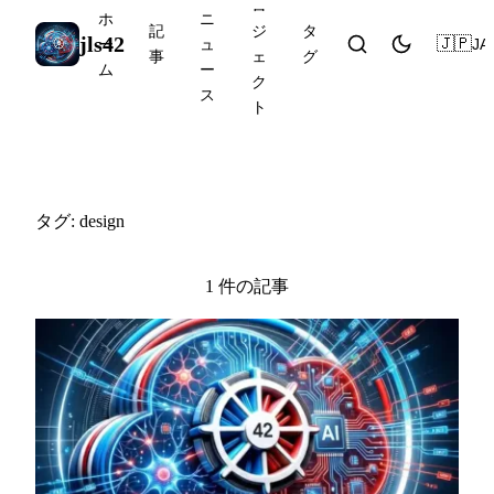
ロ
ホ
ニ
記
ジ
タ
jls42
🇯🇵
JA
ー
ュ
事
ェ
グ
ム
ー
ク
ス
ト
#design
タグ: design
1 件の記事