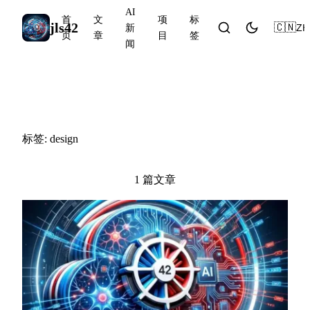
AI
首
文
项
标
jls42
🇨🇳
ZH
新
页
章
目
签
闻
#design
标签: design
1 篇文章