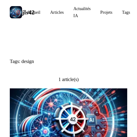
Actualités
jls42
Accueil
Articles
Projets
Tags
IA
#design
Tags: design
1 article(s)